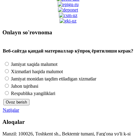
Onlayn so'rovnoma
Веб-сайтда қандай материаллар кўпроқ ёритилиши керак?
Jamiyat xaqida malumot
Xizmatlari haqida malumot
Jamiyat monidan taqdim etiladigan xizmatlar
Jahon tajribasi
Respublika yangiliklari
Natijalar
Aloqalar
Manzil: 100026, Toshkent sh., Bektemir tumani, Farg'ona yo'li k-si