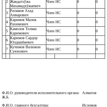
2
Жавдатхўжа
Член НС
0
0
Махамадхўжаевич
Раззаков Ахад
3
Член НС
0
0
Анварович
Каримов Малик
4
Член НС
0
0
Рахимович
Камолов Толмас
5
Член НС
0
0
Каримович
Каримов Сардор
6
Член НС
0
0
Юлдашбаевич
Кучимов Валижон
7
Член НС
0
0
Суюнович
Ф.И.О. руководителя исполнительного органа: Алматов
Ж.Б.
‎Ф.И.О. главного бухгалтера: Исломов