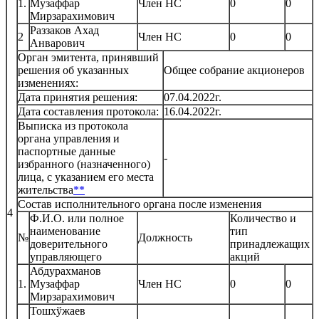
1.
Музаффар
Член НС
0
0
Мирзарахимович
Раззаков Ахад
2
Член НС
0
0
Анварович
Орган эмитента, принявший
решения об указанных
Общее собрание акционеров
изменениях:
Дата принятия решения:
07.04.2022г.
Дата составления протокола:
16.04.2022г.
Выписка из протокола
органа управления и
паспортные данные
-
избранного (назначенного)
лица, с указанием его места
жительства
**
Состав исполнительного органа после изменения
4
Ф.И.О. или полное
Количество и
наименование
тип
№
Должность
доверительного
принадлежащих
управляющего
акций
Абдурахманов
1.
Музаффар
Член НС
0
0
Мирзарахимович
Тошхўжаев