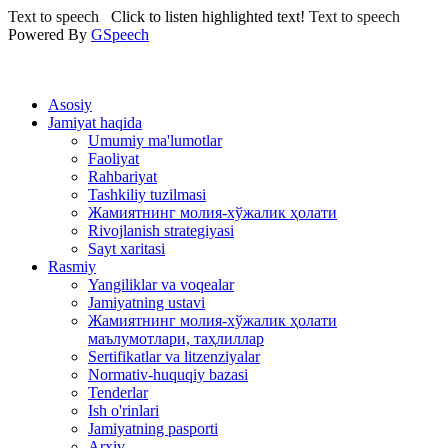
Text to speech
Click to listen highlighted text!
Text to speech
Powered By
GSpeech
Asosiy
Jamiyat haqida
Umumiy ma'lumotlar
Faoliyat
Rahbariyat
Tashkiliy tuzilmasi
Жамиятнинг молия-хўжалик ҳолати
Rivojlanish strategiyasi
Sayt xaritasi
Rasmiy
Yangiliklar va voqealar
Jamiyatning ustavi
Жамиятнинг молия-хўжалик ҳолати
маълумотлари, таҳлиллар
Sertifikatlar va litzenziyalar
Normativ-huquqiy bazasi
Tenderlar
Ish o'rinlari
Jamiyatning pasporti
Arxiv