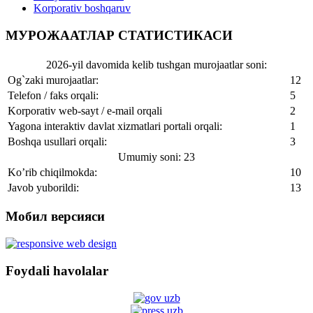
Korporativ boshqaruv
МУРОЖААТЛАР СТАТИСТИКАСИ
2026-yil davomida kelib tushgan murojaatlar soni:
Og`zaki murojaatlar:
12
Telefon / faks orqali:
5
Korporativ web-sayt / e-mail orqali
2
Yagona interaktiv davlat xizmatlari portali orqali:
1
Boshqa usullari orqali:
3
Umumiy soni: 23
Ko’rib chiqilmokda:
10
Javob yuborildi:
13
Мобил версияси
Foydali havolalar