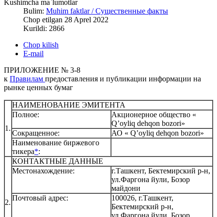
Kushimcha ma`lumotlar
Bulim:
Muhim faktlar / Существенные факты
Chop etilgan 28 Aprel 2022
Kurildi: 2866
Chop kilish
E-mail
ПРИЛОЖЕНИЕ № 3-8
к
Правилам
предоставления и публикации информации на
рынке ценных бумаг
НАИМЕНОВАНИЕ ЭМИТЕНТА
Полное:
Акционерное общество «
Q’oyliq dehqon bozori»
1.
Сокращенное:
АО « Q’oyliq dehqon bozori»
Наименование биржевого
тикера
*
:
КОНТАКТНЫЕ ДАННЫЕ
Местонахождение:
г.Ташкент, Бектемирский р-н,
ул.Фаргона йули, Бозор
майдони
Почтовый адрес:
100026, г.Ташкент,
2.
Бектемирский р-н,
ул.Фаргона йули, Бозор