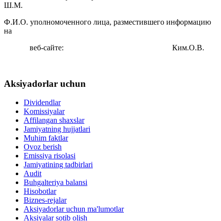
Ш.М.
‎Ф.И.О. уполномоченного лица, разместившего информацию
на
веб-сайте: Ким.О.В.
Aksiyadorlar uchun
Dividendlar
Komissiyalar
Affilangan shaxslar
Jamiyatning hujjatlari
Muhim faktlar
Ovoz berish
Emissiya risolasi
Jamiyatining tadbirlari
Audit
Buhgalteriya balansi
Hisobotlar
Biznes-rejalar
Aksiyadorlar uchun ma'lumotlar
Aksiyalar sotib olish