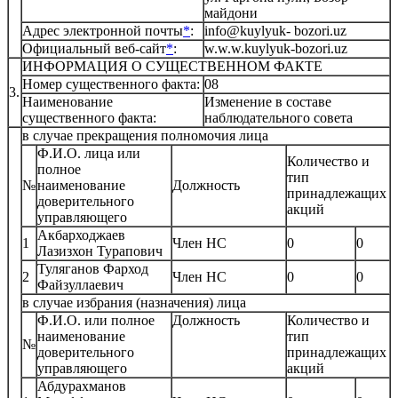
майдони
Адрес электронной почты
*
:
info@kuylyuk- bozori.uz
Официальный веб-сайт
*
:
w.w.w.kuylyuk-bozori.uz
ИНФОРМАЦИЯ О СУЩЕСТВЕННОМ ФАКТЕ
Номер существенного факта:
08
3.
Наименование
Изменение в составе
существенного факта:
наблюдательного совета
в случае прекращения полномочия лица
Ф.И.О. лица или
Количество и
полное
тип
№
наименование
Должность
принадлежащих
доверительного
акций
управляющего
Акбарходжаев
1
Член НС
0
0
Лазизхон Турапович
Туляганов Фарход
2
Член НС
0
0
Файзуллаевич
в случае избрания (назначения) лица
Ф.И.О. или полное
Должность
Количество и
наименование
тип
№
доверительного
принадлежащих
управляющего
акций
Абдурахманов