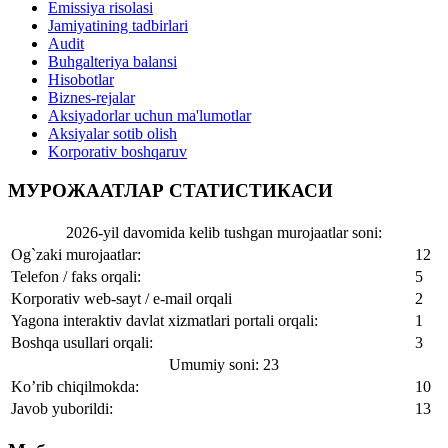
Emissiya risolasi
Jamiyatining tadbirlari
Audit
Buhgalteriya balansi
Hisobotlar
Biznes-rejalar
Aksiyadorlar uchun ma'lumotlar
Aksiyalar sotib olish
Korporativ boshqaruv
МУРОЖААТЛАР СТАТИСТИКАСИ
2026-yil davomida kelib tushgan murojaatlar soni:
Og`zaki murojaatlar:
12
Telefon / faks orqali:
5
Korporativ web-sayt / e-mail orqali
2
Yagona interaktiv davlat xizmatlari portali orqali:
1
Boshqa usullari orqali:
3
Umumiy soni: 23
Ko’rib chiqilmokda:
10
Javob yuborildi:
13