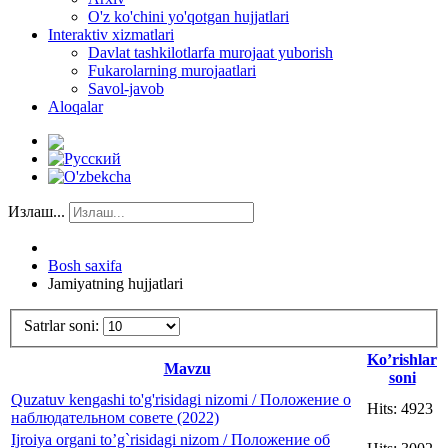
O'z ko'chini yo'qotgan hujjatlari
Interaktiv xizmatlari
Davlat tashkilotlarfa murojaat yuborish
Fukarolarning murojaatlari
Savol-javob
Aloqalar
Излаш...
Bosh saxifa
Jamiyatning hujjatlari
Satrlar soni:
Ko’rishlar
Mavzu
soni
Quzatuv kengashi to'g'risidagi nizomi / Положение о
Hits: 4923
наблюдательном совете (2022)
Ijroiya organi to’g`risidagi nizom / Положение об