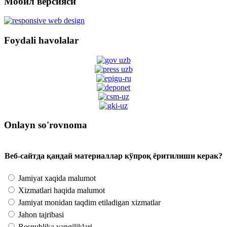
Мобил версияси
Foydali havolalar
Onlayn so'rovnoma
Веб-сайтда қандай материаллар кўпроқ ёритилиши керак?
Jamiyat xaqida malumot
Xizmatlari haqida malumot
Jamiyat monidan taqdim etiladigan xizmatlar
Jahon tajribasi
Respublika yangiliklari