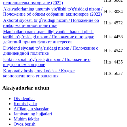
Hits: 3002
исполнительном органе (2022)
Aksiyadorlarning umumiy yig'ilishi to'g'risidagi nizom /
Hits: 3084
Положение об общем собрании акционеров (2022)
Axborot siyosati to’g`risidagi nizom / Положение об
Hits: 4572
информационной политике
Manfaatlar qarama-qarshiligi vaqtida harakat qilish
tartibi to’g`risidagi nizom / Положение о порядке
Hits: 4458
действий при конфликте интересов
Dividend siyosati to’g`risidagi nizom / Положение о
Hits: 4547
дивидендной политике
Ichki nazorat to’g`risidagi nizom / Положение о
Hits: 4435
внутреннем контроле
Korporativ boshqaruv kodeksi / Кодекс
Hits: 5637
корпоративного управления
Aksiyadorlar uchun
Dividendlar
Komissiyalar
Affilangan shaxslar
Jamiyatning hujjatlari
Muhim faktlar
Ovoz berish