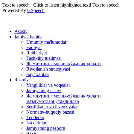
Text to speech
Click to listen highlighted text!
Text to speech
Powered By
GSpeech
Asosiy
Jamiyat haqida
Umumiy ma'lumotlar
Faoliyat
Rahbariyat
Tashkiliy tuzilmasi
Жамиятнинг молия-хўжалик ҳолати
Rivojlanish strategiyasi
Sayt xaritasi
Rasmiy
Yangiliklar va voqealar
Jamiyatning ustavi
Жамиятнинг молия-хўжалик ҳолати
маълумотлари, таҳлиллар
Sertifikatlar va litzenziyalar
Normativ-huquqiy bazasi
Tenderlar
Ish o'rinlari
Jamiyatning pasporti
Arxiv