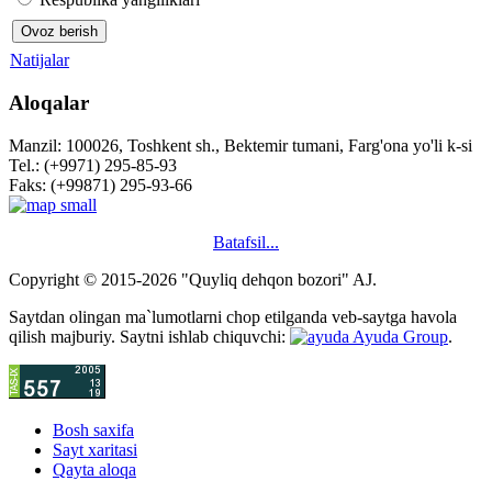
Natijalar
Aloqalar
Manzil: 100026, Toshkent sh., Bektemir tumani, Farg'ona yo'li k-si
Tel.: (+9971) 295-85-93
Faks: (+99871) 295-93-66
Batafsil...
Copyright © 2015-2026 "Quyliq dehqon bozori" AJ.
Saytdan olingan ma`lumotlarni chop etilganda veb-saytga havola
qilish majburiy. Saytni ishlab chiquvchi:
Ayuda Group
.
Bosh saxifa
Sayt xaritasi
Qayta aloqa