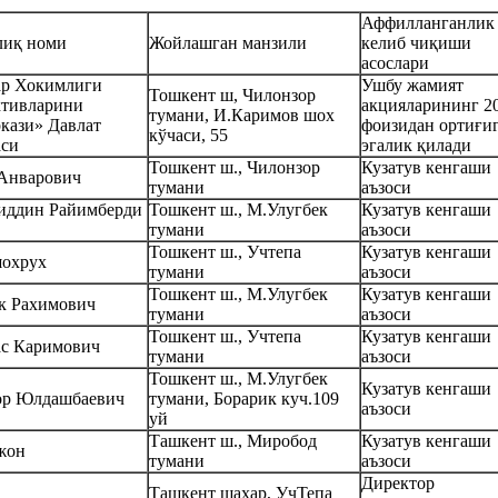
Аффилланганлик
лиқ номи
Жойлашган манзили
келиб чиқиши
асослари
ар Хокимлиги
Ушбу жамият
Тошкент ш, Чилонзор
тивларини
акцияларининг 2
тумани, И.Каримов шох
кази» Давлат
фоизидан ортиғи
кўчаси, 55
аси
эгалик қилади
Тошкент ш., Чилонзор
Кузатув кенгаши
 Анварович
тумани
аъзоси
иддин Райимберди
Тошкент ш., М.Улугбек
Кузатув кенгаши
тумани
аъзоси
Тошкент ш., Учтепа
Кузатув кенгаши
охрух
тумани
аъзоси
Тошкент ш., М.Улугбек
Кузатув кенгаши
к Рахимович
тумани
аъзоси
Тошкент ш., Учтепа
Кузатув кенгаши
ас Каримович
тумани
аъзоси
Тошкент ш., М.Улугбек
Кузатув кенгаши
ор Юлдашбаевич
тумани, Борарик куч.109
аъзоси
уй
Ташкент ш., Миробод
Кузатув кенгаши
жон
тумани
аъзоси
Директор
Ташкент шахар, УчТепа