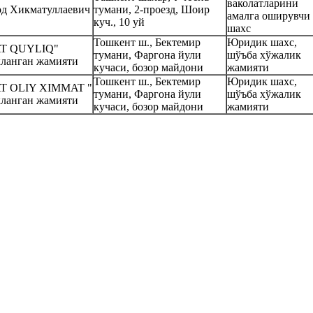
ваколатларини
д Хикматуллаевич
тумани, 2-проезд, Шоир
амалга оширувчи
куч., 10 уй
шахс
Тошкент ш., Бектемир
Юридик шахс,
T QUYLIQ"
тумани, Фаргона йули
шўъба хўжалик
кланган жамияти
кучаси, бозор майдони
жамияти
Тошкент ш., Бектемир
Юридик шахс,
T OLIY XIMMAT "
тумани, Фаргона йули
шўъба хўжалик
кланган жамияти
кучаси, бозор майдони
жамияти