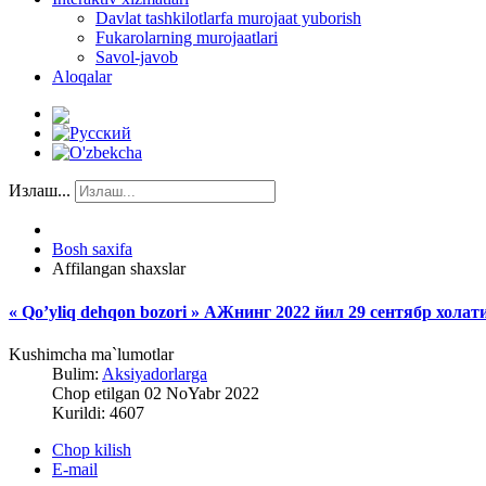
Davlat tashkilotlarfa murojaat yuborish
Fukarolarning murojaatlari
Savol-javob
Aloqalar
Излаш...
Bosh saxifa
Affilangan shaxslar
« Qo’yliq dehqon bozori » АЖнинг 2022 йил 29 сентябр хол
Kushimcha ma`lumotlar
Bulim:
Aksiyadorlarga
Chop etilgan 02 NoYabr 2022
Kurildi: 4607
Chop kilish
E-mail