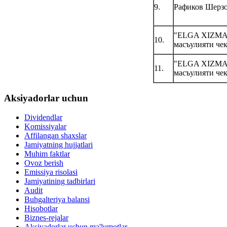
9.
Рафиков Шерзо
"ELGA XIZMA
10.
масъулияти че
"ELGA XIZMA
11.
масъулияти че
Aksiyadorlar uchun
Dividendlar
Komissiyalar
Affilangan shaxslar
Jamiyatning hujjatlari
Muhim faktlar
Ovoz berish
Emissiya risolasi
Jamiyatining tadbirlari
Audit
Buhgalteriya balansi
Hisobotlar
Biznes-rejalar
Aksiyadorlar uchun ma'lumotlar