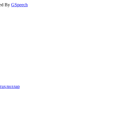
ed By
GSpeech
таҳлиллар