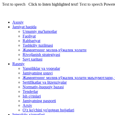
Text to speech
Click to listen highlighted text!
Text to speech
Power
Asosiy
Jamiyat haqida
Umumiy ma'lumotlar
Faoliyat
Rahbariyat
Tashkiliy tuzilmasi
Жамиятнинг молия-хўжалик ҳолати
Rivojlanish strategiyasi
Sayt xaritasi
Rasmiy
Yangiliklar va voqealar
Jamiyatning ustavi
Жамиятнинг молия-хўжалик ҳолати маълумотлари, 
Sertifikatlar va litzenziyalar
Normativ-huquqiy bazasi
Tenderlar
Ish o'rinlari
Jamiyatning pasporti
Arxiv
O'z ko'chini yo'qotgan hujjatlari
Interaktiv xizmatlari