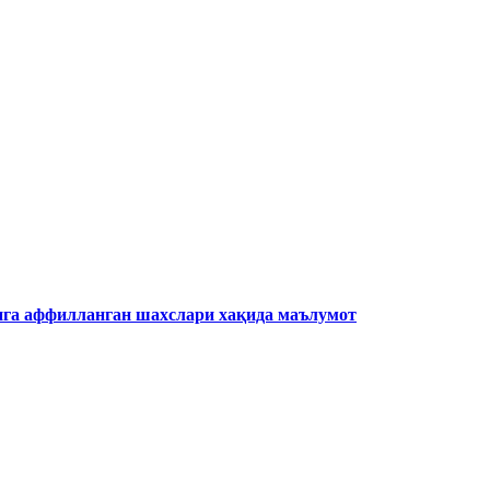
атига аффилланган шахслари хақида маълумот