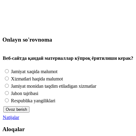
Onlayn so'rovnoma
Веб-сайтда қандай материаллар кўпроқ ёритилиши керак?
Jamiyat xaqida malumot
Xizmatlari haqida malumot
Jamiyat monidan taqdim etiladigan xizmatlar
Jahon tajribasi
Respublika yangiliklari
Natijalar
Aloqalar