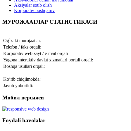
Aksiyalar sotib olish
Korporativ boshqaruv
МУРОЖААТЛАР СТАТИСТИКАСИ
Og`zaki murojaatlar:
Telefon / faks orqali:
Korporativ web-sayt / e-mail orqali
Yagona interaktiv davlat xizmatlari portali orqali:
Boshqa usullari orqali:
Ko’rib chiqilmokda:
Javob yuborildi:
Мобил версияси
Foydali havolalar