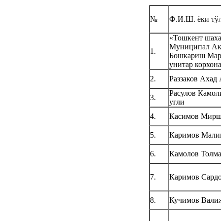
№
Ф.И.Ш. ёки тў
«Тошкент шах
Муниципал Ак
1.
Бошкариш Мар
унитар корхон
2.
Раззаков Ахад
Расулов Камол
3.
угли
4.
Касимов Мирш
5.
Каримов Мали
6.
Камолов Толм
7.
Каримов Сард
8.
Кучимов Вали