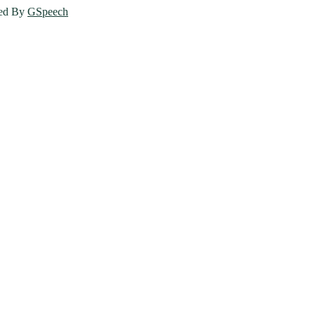
ed By
GSpeech