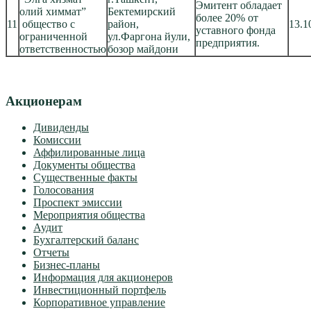
Эмитент обладает
олий химмат”
Бектемирский
более 20% от
11
общество с
район,
13.1
уставного фонда
ограниченной
ул.Фаргона йули,
предприятия.
ответственностью
бозор майдони
Акционерам
Дивиденды
Комиссии
Аффилированные лица
Документы общества
Существенные факты
Голосования
Проспект эмиссии
Мероприятия общества
Аудит
Бухгалтерский баланс
Отчеты
Бизнес-планы
Информация для акционеров
Инвестиционный портфель
Корпоративное управление