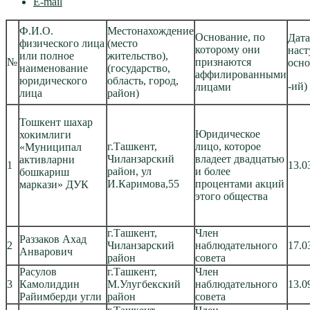
E-mail
Ф.И.О.
Местонахождение
Основание, по
Дата
физического лица
(место
которому они
наст
или полное
жительство),
№
признаются
осно
наименование
(государство,
аффилированными
юридического
область, город,
-ий)
лицами
лица
район)
Тошкент шахар
Юридическое
хокимлиги
г.Ташкент,
лицо, которое
«Муниципал
Чиланзарский
владеет двадцатью
активларни
1
13.0
район, ул
и более
бошкариш
И.Каримова,55
процентами акций
маркази» ДУК
этого общества
г.Ташкент,
Член
Раззаков Ахад
2
Чиланзарский
наблюдательного
17.0
Анварович
район
совета
Расулов
г.Ташкент,
Член
3
Камолиддин
М.Улугбекский
наблюдательного
13.0
Райимберди угли
район
совета