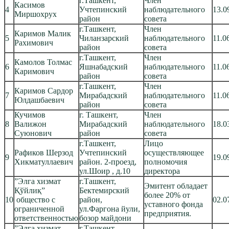
г.Ташкент,
Член
Касимов
4
Учтепинский
наблюдательного
13.0
Миршохрух
район
совета
г.Ташкент,
Член
Каримов Малик
5
Чиланзарский
наблюдательного
11.0
Рахимович
район
совета
г.Ташкент,
Член
Камолов Толмас
6
Яшнабадский
наблюдательного
11.0
Каримович
район
совета
г.Ташкент,
Член
Каримов Сардор
7
Мирабадский
наблюдательного
11.0
Юлдашбаевич
район
совета
Кучимов
г. Ташкент,
Член
8
Валижон
Мирабадский
наблюдательного
18.0
Суюнович
район
совета
г.Ташкент,
Лицо
Рафиков Шерзод
Учтепинский
осуществляющее
9
19.0
Хикматуллаевич
район. 2-проезд,
полномочия
ул.Шоир , д.10
директора
‎”Элга хизмат
г.Ташкент,
Эмитент обладает
Қўйлиқ”
Бектемирский
более 20% от
10
общество с
район,
02.0
уставного фонда
ограниченной
ул.Фаргона йули,
предприятия.
ответственностью
бозор майдони
‎”Элга хизмат
г.Ташкент,