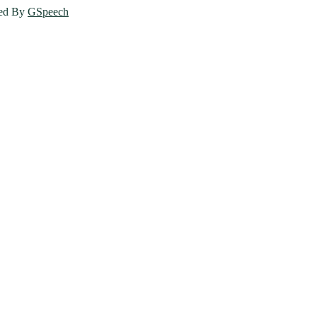
ed By
GSpeech