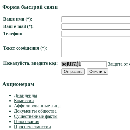
Форма быстрой связи
Ваше имя (*):
Ваш e-mail (*):
Телефон:
Текст сообщения (*):
u
r
a
j
l
Пожалуйста, введите код:
b
o
j
Защита от 
Акционерам
Дивиденды
Комиссии
Аффилированные лица
Документы общества
Существенные факты
Голосования
Проспект эмиссии