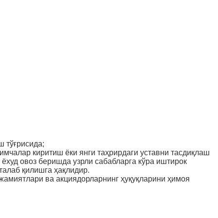
ш тўғрисида;
шимчалар киритиш ёки янги таҳрирдаги уставни тасдиқлаш
 ёхуд овоз беришда узрли сабабларга кўра иштирок
талаб қилишга ҳақлидир.
жамиятлари ва акциядорларнинг ҳуқуқларини ҳимоя