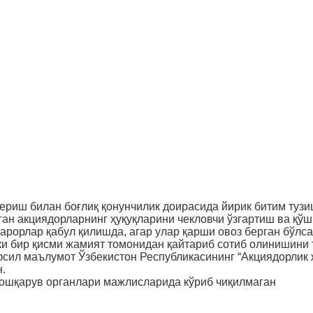
ериш билан боғлиқ қонунчилик доирасида йирик битим тузи
лган акциядорларнинг ҳуқуқларини чекловчи ўзгартиш ва қў
рорлар қабул қилишда, агар улар қарши овоз берган бўлса
ки бир қисми жамият томонидан қайтариб сотиб олинишини 
сил маълумот Ўзбекистон Республикасининг “Акциядорлик 
.
бошқарув органлари мажлисларида кўриб чиқилмаган