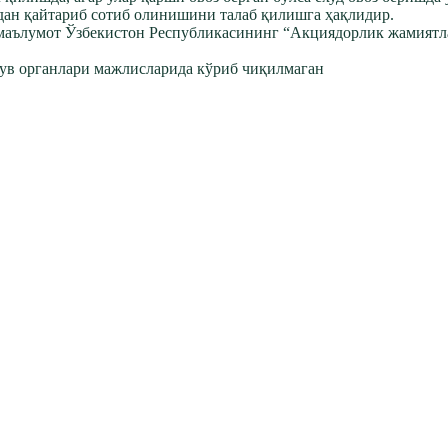
дан қайтариб сотиб олинишини талаб қилишга ҳақлидир.
 маълумот Ўзбекистон Республикасининг “Акциядорлик жамиятл
рув органлари мажлисларида кўриб чиқилмаган