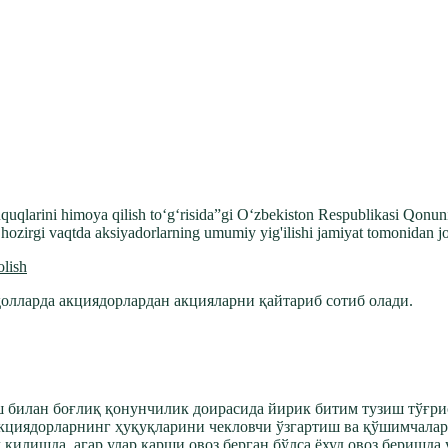
uquqlarini himoya qilish to‘g‘risida”gi O‘zbekiston Respublikasi Qonu
, hozirgi vaqtda aksiyadorlarning umumiy yig'ilishi jamiyat tomonidan joy
olish
олларда акциядорлардан акцияларни қайтариб сотиб олади.
 билан боғлиқ қонунчилик доирасида йирик битим тузиш тўғри
 акциядорларнинг ҳуқуқларини чекловчи ўзгартиш ва қўшимчала
лишда, агар улар қарши овоз берган бўлса ёхуд овоз беришда у