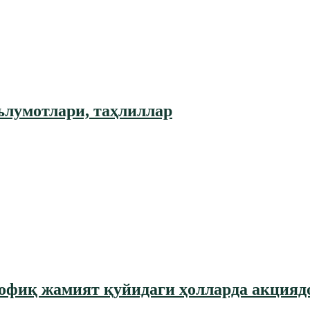
лумотлари, таҳлиллар
офиқ жамият қуйидаги ҳолларда акцияд