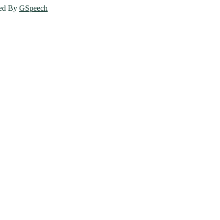
ed By
GSpeech