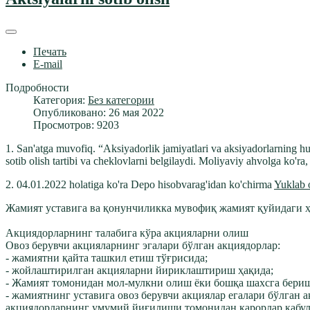
Печать
E-mail
Подробности
Категория:
Без категории
Опубликовано: 26 мая 2022
Просмотров: 9203
1. San'atga muvofiq. “Aksiyadorlik jamiyatlari va aksiyadorlarning h
sotib olish tartibi va cheklovlarni belgilaydi. Moliyaviy ahvolga ko'ra
2. 04.01.2022 holatiga ko'ra Depo hisobvarag'idan ko'chirma
Yuklab 
Жамият уставига ва қонунчиликка мувофиқ жамият қуйидаги ҳ
Акциядорларнинг талабига кўра акцияларни олиш
Овоз берувчи акцияларнинг эгалари бўлган акциядорлар:
- жамиятни қайта ташкил етиш тўғрисида;
- жойлаштирилган акцияларни йириклаштириш ҳақида;
- Жамият томонидан мол-мулкни олиш ёки бошқа шахсга бериш
- жамиятнинг уставига овоз берувчи акциялар егалари бўлган
акциядорларнинг умумий йиғилиши томонидан қарорлар қабул қи