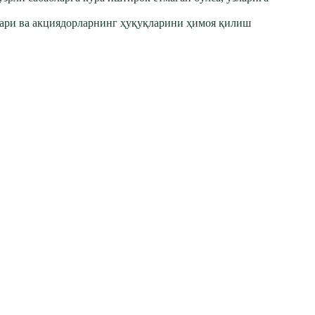
ари ва акциядорларнинг ҳуқуқларини ҳимоя қилиш