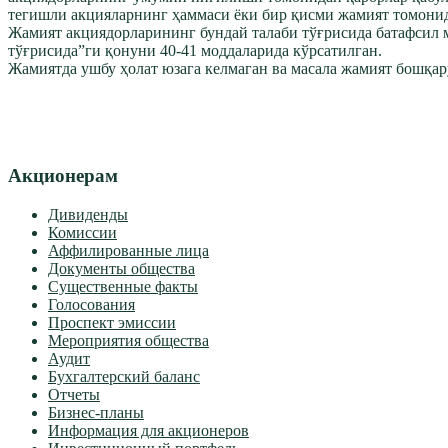
тегишли акцияларнинг ҳаммаси ёки бир қисми жамият томони
Жамият акциядорларининг бундай талаби тўғрисида батафсил
тўғрисида”ги қонуни 40-41 моддаларида кўрсатилган.
Жамиятда ушбу ҳолат юзага келмаган ва масала жамият бошқа
Акционерам
Дивиденды
Комиссии
Аффилированные лица
Документы общества
Существенные факты
Голосования
Проспект эмиссии
Мероприятия общества
Аудит
Бухгалтерский баланс
Отчеты
Бизнес-планы
Информация для акционеров