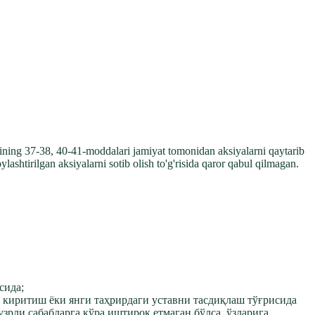
nining 37-38, 40-41-moddalari jamiyat tomonidan aksiyalarni qaytarib
lashtirilgan aksiyalarni sotib olish to'g'risida qaror qabul qilmagan.
сида;
р киритиш ёки янги таҳрирдаги уставни тасдиқлаш тўғрисида
зрли сабабларга кўра иштирок етмаган бўлса, ўзларига