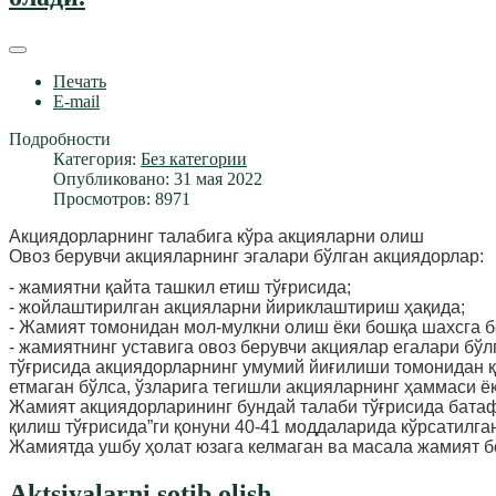
Печать
E-mail
Подробности
Категория:
Без категории
Опубликовано: 31 мая 2022
Просмотров: 8971
Акциядорларнинг талабига кўра акцияларни олиш
Овоз берувчи акцияларнинг эгалари бўлган акциядорлар:
- жамиятни қайта ташкил етиш тўғрисида;
- жойлаштирилган акцияларни йириклаштириш ҳақида;
- Жамият томонидан мол-мулкни олиш ёки бошқа шахсга б
- жамиятнинг уставига овоз берувчи акциялар егалари бў
тўғрисида акциядорларнинг умумий йиғилиши томонидан қа
етмаган бўлса, ўзларига тегишли акцияларнинг ҳаммаси ё
Жамият акциядорларининг бундай талаби тўғрисида батаф
қилиш тўғрисида”ги қонуни 40-41 моддаларида кўрсатилган
Жамиятда ушбу ҳолат юзага келмаган ва масала жамият 
Aktsiyalarni sotib olish