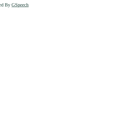
ed By
GSpeech