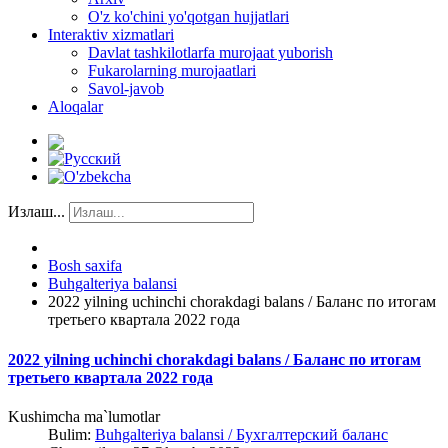
O'z ko'chini yo'qotgan hujjatlari
Interaktiv xizmatlari
Davlat tashkilotlarfa murojaat yuborish
Fukarolarning murojaatlari
Savol-javob
Aloqalar
Излаш...
Bosh saxifa
Buhgalteriya balansi
2022 yilning uchinchi chorakdagi balans / Баланс по итогам
третьего квартала 2022 года
2022 yilning uchinchi chorakdagi balans / Баланс по итогам
третьего квартала 2022 года
Kushimcha ma`lumotlar
Bulim:
Buhgalteriya balansi / Бухгалтерский баланс