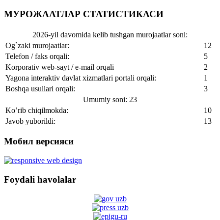
МУРОЖААТЛАР СТАТИСТИКАСИ
2026-yil davomida kelib tushgan murojaatlar soni:
Og`zaki murojaatlar:
12
Telefon / faks orqali:
5
Korporativ web-sayt / e-mail orqali
2
Yagona interaktiv davlat xizmatlari portali orqali:
1
Boshqa usullari orqali:
3
Umumiy soni: 23
Ko’rib chiqilmokda:
10
Javob yuborildi:
13
Мобил версияси
Foydali havolalar