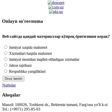
Onlayn so'rovnoma
Веб-сайтда қандай материаллар кўпроқ ёритилиши керак?
Jamiyat xaqida malumot
Xizmatlari haqida malumot
Jamiyat monidan taqdim etiladigan xizmatlar
Jahon tajribasi
Respublika yangiliklari
Natijalar
Aloqalar
Manzil: 100026, Toshkent sh., Bektemir tumani, Farg'ona yo'li k-si
Tel.: (+9971) 295-85-93