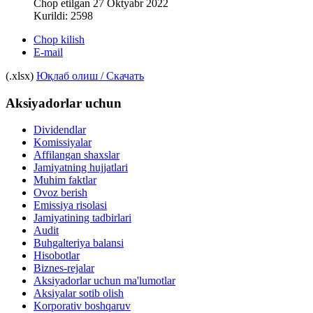
Chop etilgan 27 Oktyabr 2022
Kurildi: 2598
Chop kilish
E-mail
(.xlsx)
Юқлаб олиш / Скачать
Aksiyadorlar uchun
Dividendlar
Komissiyalar
Affilangan shaxslar
Jamiyatning hujjatlari
Muhim faktlar
Ovoz berish
Emissiya risolasi
Jamiyatining tadbirlari
Audit
Buhgalteriya balansi
Hisobotlar
Biznes-rejalar
Aksiyadorlar uchun ma'lumotlar
Aksiyalar sotib olish
Korporativ boshqaruv