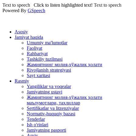
Text to speech
Click to listen highlighted text!
Text to speech
Powered By
GSpeech
Asosiy
Jamiyat haqida
Umumiy ma'lumotlar
Faoliyat
Rahbariyat
Tashkiliy tuzilmasi
Жамиятнинг молия-хўжалик ҳолати
Rivojlanish strategiyasi
Sayt xaritasi
Rasmiy
Yangiliklar va voqealar
Jamiyatning ustavi
Жамиятнинг молия-хўжалик ҳолати
маълумотлари, таҳлиллар
Sertifikatlar va litzenziyalar
Normativ-huquqiy bazasi
Tenderlar
Ish o'rinlari
Jamiyatning pasporti
Arxiv