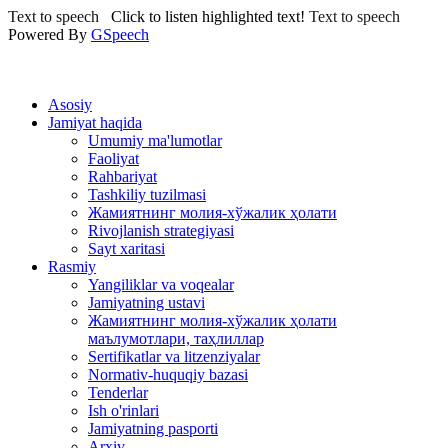
Text to speech
Click to listen highlighted text!
Text to speech
Powered By
GSpeech
Asosiy
Jamiyat haqida
Umumiy ma'lumotlar
Faoliyat
Rahbariyat
Tashkiliy tuzilmasi
Жамиятнинг молия-хўжалик ҳолати
Rivojlanish strategiyasi
Sayt xaritasi
Rasmiy
Yangiliklar va voqealar
Jamiyatning ustavi
Жамиятнинг молия-хўжалик ҳолати
маълумотлари, таҳлиллар
Sertifikatlar va litzenziyalar
Normativ-huquqiy bazasi
Tenderlar
Ish o'rinlari
Jamiyatning pasporti
Arxiv