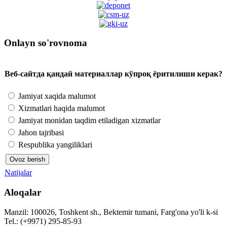
Onlayn so'rovnoma
Веб-сайтда қандай материаллар кўпроқ ёритилиши керак?
Jamiyat xaqida malumot
Xizmatlari haqida malumot
Jamiyat monidan taqdim etiladigan xizmatlar
Jahon tajribasi
Respublika yangiliklari
Natijalar
Aloqalar
Manzil: 100026, Toshkent sh., Bektemir tumani, Farg'ona yo'li k-si
Tel.: (+9971) 295-85-93