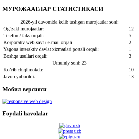
МУРОЖААТЛАР СТАТИСТИКАСИ
2026-yil davomida kelib tushgan murojaatlar soni:
Og`zaki murojaatlar:
12
Telefon / faks orqali:
5
Korporativ web-sayt / e-mail orqali
2
Yagona interaktiv davlat xizmatlari portali orqali:
1
Boshqa usullari orqali:
3
Umumiy soni: 23
Ko’rib chiqilmokda:
10
Javob yuborildi:
13
Мобил версияси
Foydali havolalar