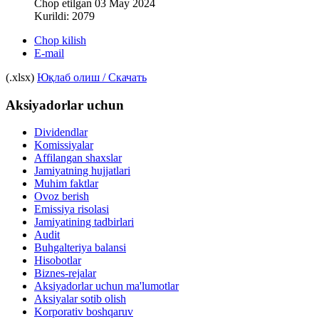
Chop etilgan 03 May 2024
Kurildi: 2079
Chop kilish
E-mail
(.xlsx)
Юқлаб олиш / Скачать
Aksiyadorlar uchun
Dividendlar
Komissiyalar
Affilangan shaxslar
Jamiyatning hujjatlari
Muhim faktlar
Ovoz berish
Emissiya risolasi
Jamiyatining tadbirlari
Audit
Buhgalteriya balansi
Hisobotlar
Biznes-rejalar
Aksiyadorlar uchun ma'lumotlar
Aksiyalar sotib olish
Korporativ boshqaruv