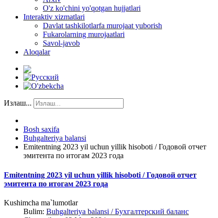
O'z ko'chini yo'qotgan hujjatlari
Interaktiv xizmatlari
Davlat tashkilotlarfa murojaat yuborish
Fukarolarning murojaatlari
Savol-javob
Aloqalar
Излаш...
Bosh saxifa
Buhgalteriya balansi
Emitentning 2023 yil uchun yillik hisoboti / Годовой отчет
эмитента по итогам 2023 года
Emitentning 2023 yil uchun yillik hisoboti / Годовой отчет
эмитента по итогам 2023 года
Kushimcha ma`lumotlar
Bulim:
Buhgalteriya balansi / Бухгалтерский баланс