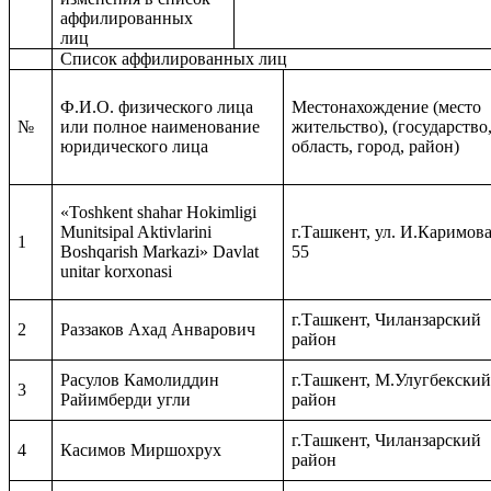
аффилированных
лиц
Список аффилированных лиц
Ф.И.О. физического лица
Местонахождение (место
№
или полное наименование
жительство), (государство
юридического лица
область, город, район)
«Toshkent shahar Hokimligi
Munitsipal Aktivlarini
г.Ташкент, ул. И.Каримова
1
Boshqarish Markazi» Davlat
55
unitar korxonasi
г.Ташкент, Чиланзарский
2
Раззаков Ахад Анварович
район
Расулов Камолиддин
г.Ташкент, М.Улугбекски
3
Райимберди угли
район
г.Ташкент, Чиланзарский
4
Касимов Миршохрух
район