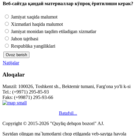
Веб-сайтда қандай материаллар кўпроқ ёритилиши керак?
Jamiyat xaqida malumot
Xizmatlari haqida malumot
Jamiyat monidan taqdim etiladigan xizmatlar
Jahon tajribasi
Respublika yangiliklari
Natijalar
Aloqalar
Manzil: 100026, Toshkent sh., Bektemir tumani, Farg'ona yo'li k-si
Tel.: (+9971) 295-85-93
Faks: (+99871) 295-93-66
Batafsil...
Copyright © 2015-2026 "Quyliq dehqon bozori" AJ.
Saytdan olingan ma`lumotlarni chop etilganda veb-saytga havola