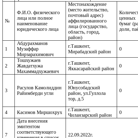
Местонахождение
(место жительство,
Ф.И.О. физического
Количес
почтовый адрес)
лица или полное
ценных
№
аффилированного
наименование
бумаг (р
лица (государство,
юридического лица
доли, па
область, город,
район)
Абдурахманов
г.Ташкент,
1
Музаффар
0
Мирабадский район
Мирзарахимович
Тошхужаев
г.Ташкент,
2
Жавдатхужа
0
Яккасарайский район
Махаммадхужаевич
г.Ташкент,
Расулов Камолиддин
Юнусобадский
3
0
Райимберди угли
район, ул.Гуллола
тор, д.5
г.Ташкент,
4
Касимов Миршохрух
0
Чиланзарский район
Дата внесения
эмитентом
соответствующего
7
22.09.2022г.
изменения в список