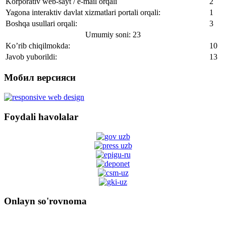
Korporativ web-sayt / e-mail orqali
2
Yagona interaktiv davlat xizmatlari portali orqali:
1
Boshqa usullari orqali:
3
Umumiy soni: 23
Ko’rib chiqilmokda:
10
Javob yuborildi:
13
Мобил версияси
Foydali havolalar
Onlayn so'rovnoma