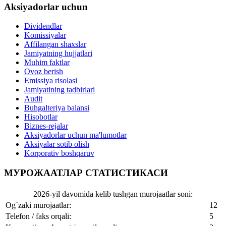
Aksiyadorlar uchun
Dividendlar
Komissiyalar
Affilangan shaxslar
Jamiyatning hujjatlari
Muhim faktlar
Ovoz berish
Emissiya risolasi
Jamiyatining tadbirlari
Audit
Buhgalteriya balansi
Hisobotlar
Biznes-rejalar
Aksiyadorlar uchun ma'lumotlar
Aksiyalar sotib olish
Korporativ boshqaruv
МУРОЖААТЛАР СТАТИСТИКАСИ
2026-yil davomida kelib tushgan murojaatlar soni:
Og`zaki murojaatlar:
12
Telefon / faks orqali:
5