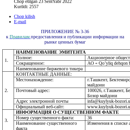
Chop etilgan 23 SentYabr 2022
Kurildi: 2557
Chop kilish
E-mail
ПРИЛОЖЕНИЕ № 3-36
к
Правилам
предоставления и публикации информации на
рынке ценных бумаг
НАИМЕНОВАНИЕ ЭМИТЕНТА
Полное:
Акционерное общес
1.
Сокращенное:
АО
«
Qo
’
yliq
dehqon 
Наименование биржевого тикера
КОНТАКТНЫЕ ДАННЫЕ:
Местонахождение:
г.Ташкент, Бектемирс
майдони
2.
Почтовый адрес:
100026, г.Ташкент, Б
Бозор майдони
Адрес электронной почты
infa@kuylyuk-b
ozori
.
Официальный веб-сайт:
www
.
kuylyuk
-
bozori
.
ИНФОРМАЦИЯ О СУЩЕСТВЕННОМ ФАКТЕ
Номер существенного факта:
3
6
3.
Наименование существенного
Изменения в списке
факта