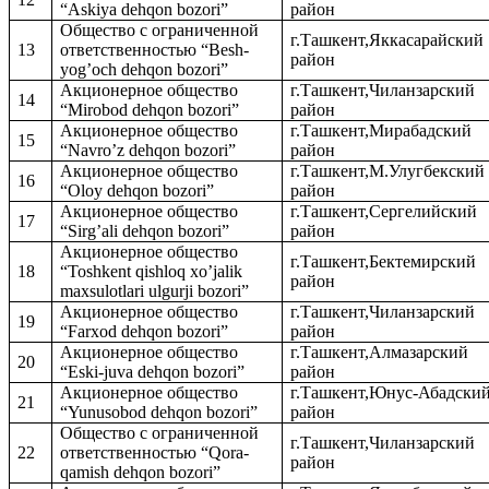
“Askiya dehqon bozori”
район
Общество с ограниченной
г.Ташкент,Яккасарайский
13
ответственностью “Besh-
район
yog’och dehqon bozori”
Акционерное общество
г.Ташкент,Чиланзарский
14
“Mirobod dehqon bozori”
район
Акционерное общество
г.Ташкент,Мирабадский
15
“Navro’z dehqon bozori”
район
Акционерное общество
г.Ташкент,М.Улугбекский
16
“Oloy dehqon bozori”
район
Акционерное общество
г.Ташкент,Сергелийский
17
“Sirg’ali dehqon bozori”
район
Акционерное общество
г.Ташкент,Бектемирский
18
“Toshkent qishloq xo’jalik
район
maхsulotlari ulgurji bozori”
Акционерное общество
г.Ташкент,Чиланзарский
19
“Farхod dehqon bozori”
район
Акционерное общество
г.Ташкент,Алмазарский
20
“Eski-juva dehqon bozori”
район
Акционерное общество
г.Ташкент,Юнус-Абадски
21
“Yunusobod dehqon bozori”
район
Общество с ограниченной
г.Ташкент,Чиланзарский
22
ответственностью “Qora-
район
qamish dehqon bozori”