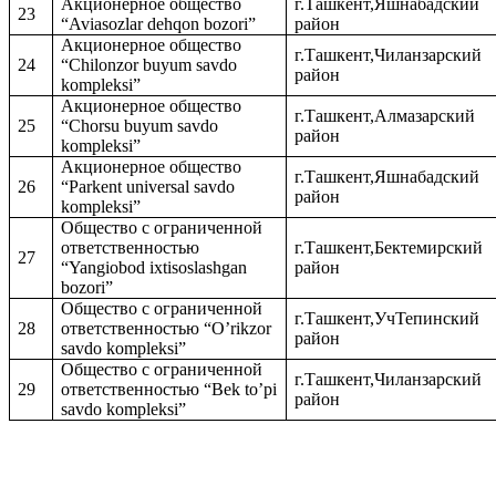
Акционерное общество
г.Ташкент,Яшнабадский
23
“
Aviasozlar
dehqon bozori”
район
Акционерное общество
г.Ташкент,Чиланзарский
24
“Chilonzor buyum savdo
район
kompleksi”
Акционерное общество
г.Ташкент,Алмазарский
25
“Chorsu buyum savdo
район
kompleksi”
Акционерное
общество
г.Ташкент,Яшнабадский
26
“Parkent universal savdo
район
kompleksi”
Общество с ограниченной
ответственностью
г.Ташкент,Бектемирский
27
“Yangiobod ixtisoslashgan
район
bozori”
Общество с ограниченной
г.Ташкент,УчТепинский
28
ответственностью “O’rikzor
район
savdo kompleksi”
Общество с ограниченной
г.Ташкент,Чиланзарский
29
ответственностью “Bek to’pi
район
savdo kompleksi”