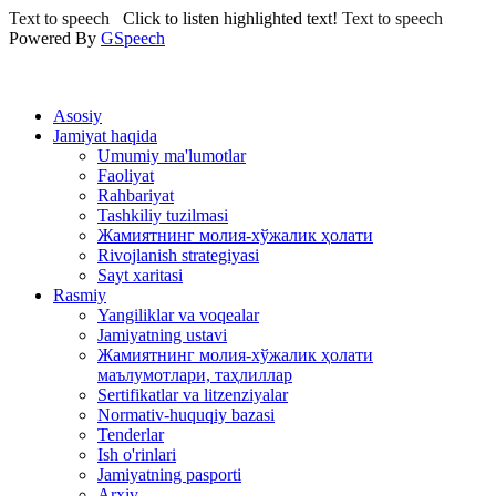
Text to speech
Click to listen highlighted text!
Text to speech
Powered By
GSpeech
Asosiy
Jamiyat haqida
Umumiy ma'lumotlar
Faoliyat
Rahbariyat
Tashkiliy tuzilmasi
Жамиятнинг молия-хўжалик ҳолати
Rivojlanish strategiyasi
Sayt xaritasi
Rasmiy
Yangiliklar va voqealar
Jamiyatning ustavi
Жамиятнинг молия-хўжалик ҳолати
маълумотлари, таҳлиллар
Sertifikatlar va litzenziyalar
Normativ-huquqiy bazasi
Tenderlar
Ish o'rinlari
Jamiyatning pasporti
Arxiv