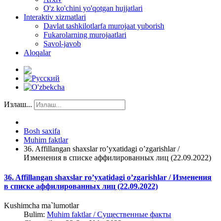
O'z ko'chini yo'qotgan hujjatlari
Interaktiv xizmatlari
Davlat tashkilotlarfa murojaat yuborish
Fukarolarning murojaatlari
Savol-javob
Aloqalar
Излаш...
Bosh saxifa
Muhim faktlar
36. Affillangan shaxslar ro’yxatidagi o’zgarishlar /
Изменения в списке аффилированных лиц (22.09.2022)
36. Affillangan shaxslar ro’yxatidagi o’zgarishlar / Изменения
в списке аффилированных лиц (22.09.2022)
Kushimcha ma`lumotlar
Bulim:
Muhim faktlar / Существенные факты