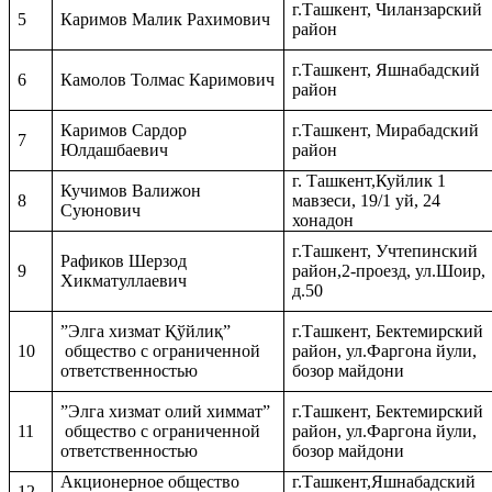
г.Ташкент, Чиланзарский
5
Каримов Малик Рахимович
район
г.Ташкент, Яшнабадский
6
Камолов Толмас Каримович
район
Каримов Сардор
г.Ташкент, Мирабадский
7
Юлдашбаевич
район
г. Ташкент,Куйлик 1
Кучимов Валижон
8
мавзеси, 19/1 уй, 24
Суюнович
хонадон
г.Ташкент, Учтепинский
Рафиков Шерзод
9
район,2-проезд, ул.Шоир,
Хикматуллаевич
д.50
”Элга хизмат Қўйлиқ”
г.Ташкент, Бектемирский
10
общество с ограниченной
район, ул.Фаргона йули,
ответственностью
бозор майдони
”Элга хизмат
олий химмат
”
г.Ташкент, Бектемирский
11
общество с ограниченной
район, ул.Фаргона йули,
ответственностью
бозор майдони
Акционерное общество
г.Ташкент,Яшнабадский
12