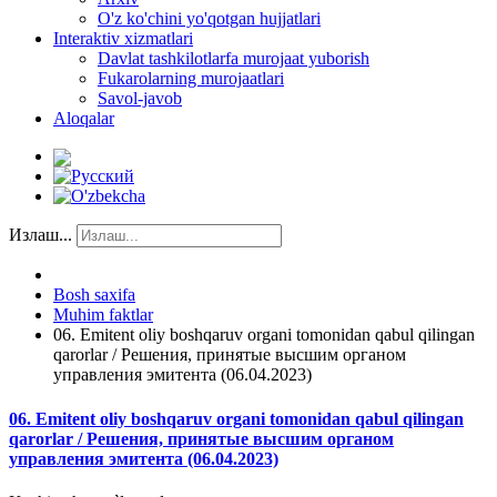
O'z ko'chini yo'qotgan hujjatlari
Interaktiv xizmatlari
Davlat tashkilotlarfa murojaat yuborish
Fukarolarning murojaatlari
Savol-javob
Aloqalar
Излаш...
Bosh saxifa
Muhim faktlar
06. Emitent oliy boshqaruv organi tomonidan qabul qilingan
qarorlar / Решения, принятые высшим органом
управления эмитента (06.04.2023)
06. Emitent oliy boshqaruv organi tomonidan qabul qilingan
qarorlar / Решения, принятые высшим органом
управления эмитента (06.04.2023)