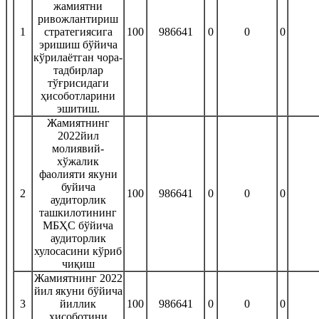
жамиятни
ривожлантириш
1
стратегиясига
100
986641
0
0
0
эришиш бўйича
кўрилаётган чора-
тадбирлар
тўғрисидаги
ҳисоботларини
эшитиш.
Жамиятнинг
2022йил
молиявий-
хўжалик
фаолияти якуни
буйича
2
100
986641
0
0
0
аудиторлик
ташкилотининг
МБҲС бўйича
аудиторлик
хулосасини кўриб
чиқиш
Жамиятнинг 2022
йил якуни бўйича
3
йиллик
100
986641
0
0
0
ҳисоботини