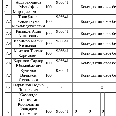
Абдурахманов
986641
7.1
Музаффар
100
Коммулятив овоз б
3
Мирзарахимович
Тошхўжаев
986641
7.2
Жавдатхўжа
100
Коммулятив овоз б
Махамадхўжаевич
Раззаков Ахад
986641
7.3
100
Коммулятив овоз б
Анварович
Каримов Малик
986641
7.4
100
Коммулятив овоз б
Рахимович
Камолов Толмас
986641
7.5
100
Коммулятив овоз б
Каримович
Каримов Сардор
986641
7.6
100
Коммулятив овоз б
Юлдашбаевич
Кучимов
986641
7.7
Валижон
100
Коммулятив овоз б
Суюнович
Парманов Нодир
7.8.
0
0
0
Чинасович
Жамиятда
ўтказилган
Корпоратив
бошқарув
8
100
986641
0
0
0
тизимини