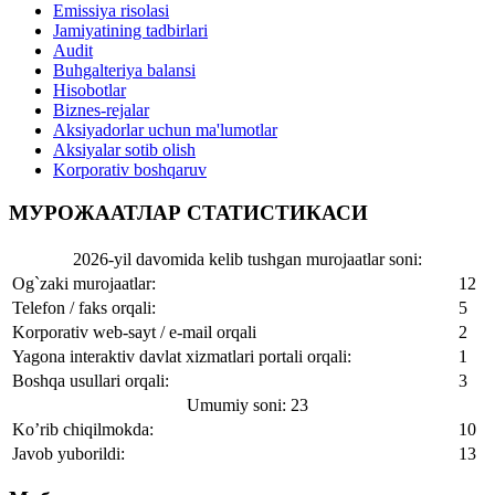
Emissiya risolasi
Jamiyatining tadbirlari
Audit
Buhgalteriya balansi
Hisobotlar
Biznes-rejalar
Aksiyadorlar uchun ma'lumotlar
Aksiyalar sotib olish
Korporativ boshqaruv
МУРОЖААТЛАР СТАТИСТИКАСИ
2026-yil davomida kelib tushgan murojaatlar soni:
Og`zaki murojaatlar:
12
Telefon / faks orqali:
5
Korporativ web-sayt / e-mail orqali
2
Yagona interaktiv davlat xizmatlari portali orqali:
1
Boshqa usullari orqali:
3
Umumiy soni: 23
Ko’rib chiqilmokda:
10
Javob yuborildi:
13