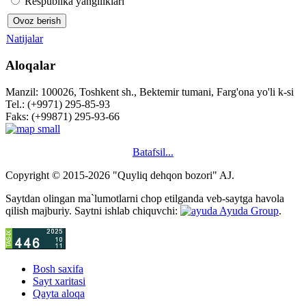
Respublika yangiliklari
Natijalar
Aloqalar
Manzil: 100026, Toshkent sh., Bektemir tumani, Farg'ona yo'li k-si
Tel.: (+9971) 295-85-93
Faks: (+99871) 295-93-66
Batafsil...
Copyright © 2015-2026 "Quyliq dehqon bozori" AJ.
Saytdan olingan ma`lumotlarni chop etilganda veb-saytga havola
qilish majburiy. Saytni ishlab chiquvchi:
Ayuda Group
.
Bosh saxifa
Sayt xaritasi
Qayta aloqa