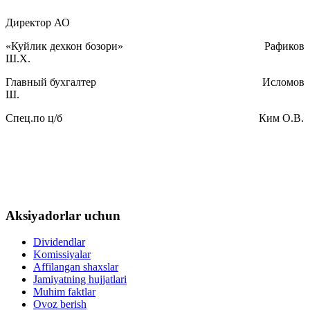
Директор АО
«Куйлик дехкон бозори» Рафиков
Ш.Х.
Главный бухгалтер Исломов
Ш.
Спец.по ц/б Ким О.В.
Aksiyadorlar uchun
Dividendlar
Komissiyalar
Affilangan shaxslar
Jamiyatning hujjatlari
Muhim faktlar
Ovoz berish