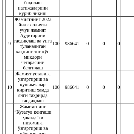
баҳолаш
натижаларини
кўриб чиқиш
Жамиятнинг 2023
йил фаолияти
учун жамият
Аудиторини
тасдиқлаш ва унга
9
100
986641
0
0
0
тўланадиган
ҳақнинг энг кўп
миқдори
чегарасини
белгилаш
Жамият уставига
узгартириш ва
кушимчалар
10
100
986641
0
0
0
киритиш ҳамда
янги таҳрирда
тасдиқлаш
Жамиятнинг
“Кузатув кенгаши
ҳақида”ги
низомига
ўзгартириш ва
қўшимчалар