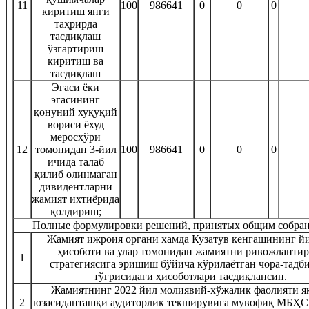
11
100
986641
0
0
0
киритиш янги
таҳрирда
тасдиқлаш
ўзгартириш
киритиш ва
тасдиқлаш
Эгаси ёки
эгасининг
қонуний хуқуқий
вориси ёхуд
меросхўри
12
томонидан 3-йил
100
986641
0
0
0
ичида талаб
қилиб олинмаган
дивидентларни
жамият ихтиёрида
қолдириш;
Полные формулировки решений, принятых общим собран
Жамият ижроия органи хамда Кузатув кенгашининг й
ҳисоботи ва улар томонидан жамиятни ривожланти
1
стратегиясига эришиш бўйича кўрилаётган чора-тадб
тўғрисидаги ҳисоботлари тасдиқлансин.
Жамиятнинг 2022 йил молиявий-хўжалик фаолияти я
2
юзасиданташқи аудиторлик текширувига мувофиқ МБҲС