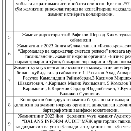
маблағи ажратилмаслиги инобатга олинсин. Қолган 257 
сўм жамиятни ривожлантириш ва кенгайтириш мақсадла
жамият ихтиёрига қолдирилсин.
Жамият директори этиб Рафиков Шерзод Хикматулла
5
сайлансин
Жамиятнинг 2023 йилга мўлжалланган «Бизнес-режаси»
“Даромадлар ва харажатлар сметаси режаси” иловага м
6
тасдиқлансин. Жамият ижроия органига «Бизнес ре
параметрларини тўлиқ бажариш чораларини кўриш юкла
Жамият кузатув кенгаши аъзолигига коммулятив овоз бе
билан қуйидагилар сайлансин: 1. Раззаков Ахад Анваро
Расулов Камолиддин Райимберди,3.Касимов Миршо
7
Шавкатович, 4.Каримов Малик Рахимович, 5.Комолов 
Каримович, 6.Каримов Сардор Юлдашбаевич, 7.Куч
Валижон Суюнович.
Корпоратив бошқарув тизимини баҳолаш натижалари 
8
қилинсин ва жамият ижроия органига аниқланган камчи
бартараф этиш вазифаси юклатилсин.
Жамиятнинг 2023 йил фаолияти учун жамият Аудитор
“BALANS-INFORM-AUDIT”МЧЖ аудиторлик ташки
9
тасдиқлансин ва унга тўланадиган ҳақининг энг кўп чег