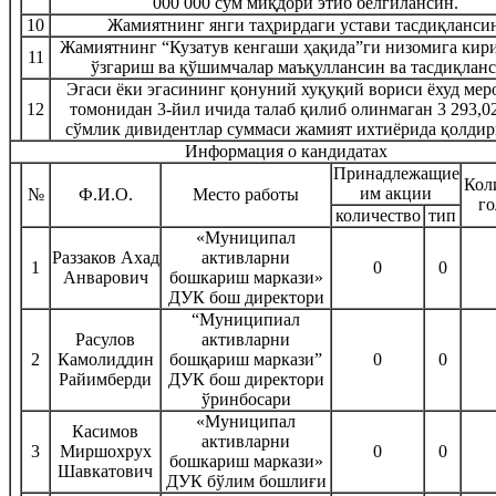
000 000 сўм миқдори этиб белгилансин.
10
Жамиятнинг янги таҳрирдаги устави тасдиқлансин
Жамиятнинг “Кузатув кенгаши ҳақида”ги низомига кир
11
ўзгариш ва қўшимчалар маъқуллансин ва тасдиқланс
Эгаси ёки эгасининг қонуний хуқуқий вориси ёхуд мер
12
томонидан 3-йил ичида талаб қилиб олинмаган 3 293,0
сўмлик дивидентлар суммаси жамият ихтиёрида қолдир
Информация о кандидатах
Принадлежащие
Кол
им акции
№
Ф.И.О.
Место работы
го
количество
тип
«Муниципал
Раззаков Ахад
активларни
1
0
0
Анварович
бошкариш маркази»
ДУК бош директори
“Муниципиал
Расулов
активларни
2
Камолиддин
бошқариш маркази”
0
0
Райимберди
ДУК бош директори
ўринбосари
«Муниципал
Касимов
активларни
3
Миршохрух
0
0
бошкариш маркази»
Шавкатович
ДУК бўлим бошлиғи