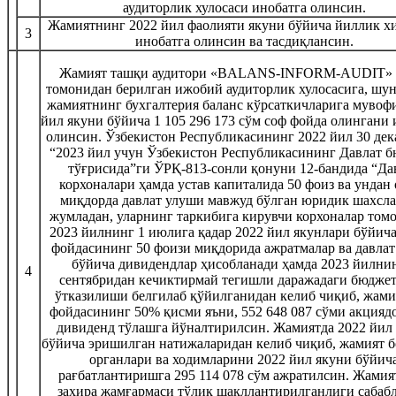
аудиторлик хулосаси инобатга олинсин.
Жамиятнинг 2022 йил фаолияти якуни бўйича йиллик х
3
инобатга олинсин ва тасдиқлансин.
Жамият ташқи аудитори «BALANS-INFORM-AUDIT
томонидан берилган ижобий аудиторлик хулосасига, шун
жамиятнинг бухгалтерия баланс кўрсаткичларига мувофи
йил якуни бўйича 1 105 296 173 сўм соф фойда олингани 
олинсин. Ўзбекистон Республикасининг 2022 йил 30 дек
“2023 йил учун Ўзбекистон Республикасининг Давлат 
тўғрисида”ги ЎРҚ-813-сонли қонуни 12-бандида “Да
корхоналари ҳамда устав капиталида 50 фоиз ва ундан
миқдорда давлат улуши мавжуд бўлган юридик шахсла
жумладан, уларнинг таркибига кирувчи корхоналар том
2023 йилнинг 1 июлига қадар 2022 йил якунлари бўйича
фойдасининг 50 фоизи миқдорида ажратмалар ва давла
бўйича дивидендлар ҳисобланади ҳамда 2023 йилни
4
сентябридан кечиктирмай тегишли даражадаги бюджет
ўтказилиши белгилаб қўйилганидан келиб чиқиб, жами
фойдасининг 50% қисми яъни, 552 648 087 сўми акцияд
дивиденд тўлашга йўналтирилсин. Жамиятда 2022 йил
бўйича эришилган натижаларидан келиб чиқиб, жамият 
органлари ва ходимларини 2022 йил якуни бўйич
рағбатлантиришга 295 114 078 сўм ажратилсин. Жами
заҳира жамғармаси тўлиқ шакллантирилганлиги сабаб