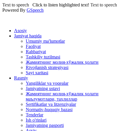
Text to speech
Click to listen highlighted text!
Text to speech
Powered By
GSpeech
Asosiy
Jamiyat haqida
Umumiy ma'lumotlar
Faoliyat
Rahbariyat
Tashkiliy tuzilmasi
Жамиятнинг молия-хўжалик ҳолати
Rivojlanish strategiyasi
Sayt xaritasi
Rasmiy
Yangiliklar va voqealar
Jamiyatning ustavi
Жамиятнинг молия-хўжалик ҳолати
маълумотлари, таҳлиллар
Sertifikatlar va litzenziyalar
Normativ-huquqiy bazasi
Tenderlar
Ish o'rinlari
Jamiyatning pasporti
Arxiv