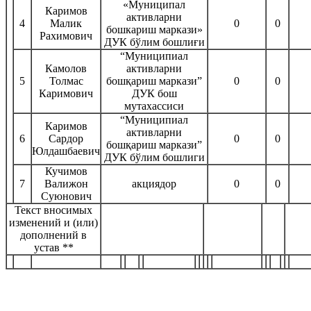
«Муниципал
Каримов
активларни
4
Малик
0
0
бошкариш маркази»
Рахимович
ДУК бўлим бошлиғи
“Муниципиал
Камолов
активларни
5
Толмас
бошқариш маркази”
0
0
Каримович
ДУК бош
мутахассиси
“Муниципиал
Каримов
активларни
6
Сардор
0
0
бошқариш маркази”
Юлдашбаевич
ДУК бўлим бошлиги
Кучимов
7
Валижон
акциядор
0
0
Суюнович
Текст вносимых
изменений и (или)
дополнений в
устав **