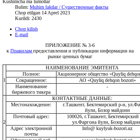
Kushimcha ma`lumotlar
Bulim:
Muhim faktlar / Существенные факты
Chop etilgan 14 Aprel 2023
Kurildi: 2430
Chop kilish
E-mail
ПРИЛОЖЕНИЕ № 3-6
к
Правилам
предоставления и публикации информации на
рынке ценных бумаг
НАИМЕНОВАНИЕ ЭМИТЕНТА
Полное:
Акционерное общество «Quyliq dehqon
1
Сокращенное:
АО «Quyliq dehqon bozori»
Наименование
-
биржевого тикера
КОНТАКТНЫЕ ДАННЫЕ:
Местонахождение:
г.Ташкент, Бектемирский р-н, ул.Ф
йули, Бозор майдони
Почтовый адрес:
100026, г.Ташкент, Бектемирский 
2
ул.Фаргона йули, Бозор майдо
Адрес электронной
Info@ kuylyuk-bozori.uz
почты