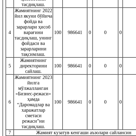
тасдиқлаш.
Жамиятнинг 2022
йил якуни бўйича
фойда ва
зарарлари ҳисоб
4
варағини
100
986641
0
0
0
тасдиқлаш, унинг
фойдаси ва
зарарларини
тақсимлаш.
Жамиятнинг
5
директорини
100
986641
0
0
0
сайлаш.
Жамиятнинг 2023
йилга
мўлжалланган
«Бизнес-режаси»
ҳамда
6
100
986641
0
0
0
“Даромадлар ва
харажатлар
сметаси
режаси”ни
тасдиқлаш.
7
Жамият кузатув кенгаши аъзолари сайлансин