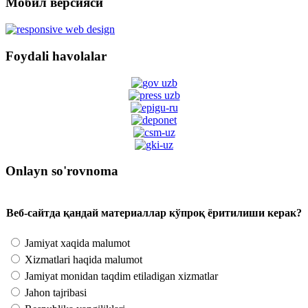
Мобил версияси
Foydali havolalar
Onlayn so'rovnoma
Веб-сайтда қандай материаллар кўпроқ ёритилиши керак?
Jamiyat xaqida malumot
Xizmatlari haqida malumot
Jamiyat monidan taqdim etiladigan xizmatlar
Jahon tajribasi