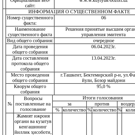
Официальный веб-
w.w.w.kuylyuk-bozori.uz
сайт:
ИНФОРМАЦИЯ О СУЩЕСТВЕННОМ ФАКТЕ
Номер существенного
06
факта:
Наименование
Решения принятые высшим орга
существенного факта
управления эмитента
Вид общего собрания:
очередное
Дата проведения
06.04.2023г.
общего собрания
Дата составления
13.04.2023г.
протокола общего
собрания
Место проведения
г.Ташкент, Бектемирский р-н, ул.Ф
общего собрания
йули, Бозор майдони
Кворум общего
95,0 %
собрания
Итоги голосования
Вопросы
№
поставленные на
за
против
воздер
голосование
%
количество
%
количество
%
коли
Жамият ижроия
органи ва кузатув
кенгашининг
йиллик ҳисоботи,