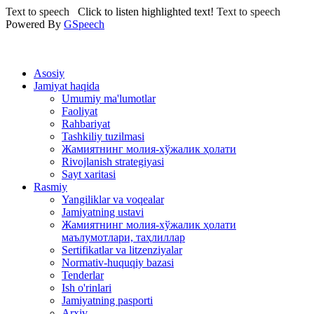
Text to speech
Click to listen highlighted text!
Text to speech
Powered By
GSpeech
Asosiy
Jamiyat haqida
Umumiy ma'lumotlar
Faoliyat
Rahbariyat
Tashkiliy tuzilmasi
Жамиятнинг молия-хўжалик ҳолати
Rivojlanish strategiyasi
Sayt xaritasi
Rasmiy
Yangiliklar va voqealar
Jamiyatning ustavi
Жамиятнинг молия-хўжалик ҳолати
маълумотлари, таҳлиллар
Sertifikatlar va litzenziyalar
Normativ-huquqiy bazasi
Tenderlar
Ish o'rinlari
Jamiyatning pasporti
Arxiv