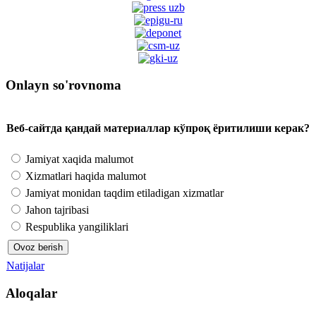
Onlayn so'rovnoma
Веб-сайтда қандай материаллар кўпроқ ёритилиши керак?
Jamiyat xaqida malumot
Xizmatlari haqida malumot
Jamiyat monidan taqdim etiladigan xizmatlar
Jahon tajribasi
Respublika yangiliklari
Natijalar
Aloqalar