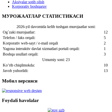
Aksiyalar sotib olish
Korporativ boshqaruv
МУРОЖААТЛАР СТАТИСТИКАСИ
2026-yil davomida kelib tushgan murojaatlar soni:
Og`zaki murojaatlar:
12
Telefon / faks orqali:
5
Korporativ web-sayt / e-mail orqali
2
Yagona interaktiv davlat xizmatlari portali orqali:
1
Boshqa usullari orqali:
3
Umumiy soni: 23
Ko’rib chiqilmokda:
10
Javob yuborildi:
13
Мобил версияси
Foydali havolalar