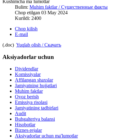
Kushimcha ma`lumotlar
Bulim:
Muhim faktlar / Существенные факты
Chop etilgan 03 May 2024
Kurildi: 2400
Chop kilish
E-mail
(.doc)
Yuqlab olish / Скачать
Aksiyadorlar uchun
Dividendlar
Komissiyalar
Affilangan shaxslar
Jamiyatning hujjatlari
Muhim faktlar
Ovoz berish
Emissiya risolasi
Jamiyatining tadbirlari
Audit
Buhgalteriya balansi
Hisobotlar
Biznes-rejalar
Aksiyadorlar uchun ma'lumotlar