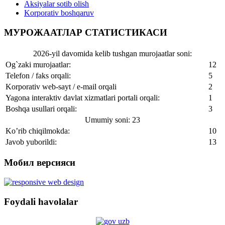
Aksiyalar sotib olish
Korporativ boshqaruv
МУРОЖААТЛАР СТАТИСТИКАСИ
2026-yil davomida kelib tushgan murojaatlar soni:
Og`zaki murojaatlar:
12
Telefon / faks orqali:
5
Korporativ web-sayt / e-mail orqali
2
Yagona interaktiv davlat xizmatlari portali orqali:
1
Boshqa usullari orqali:
3
Umumiy soni: 23
Ko’rib chiqilmokda:
10
Javob yuborildi:
13
Мобил версияси
Foydali havolalar