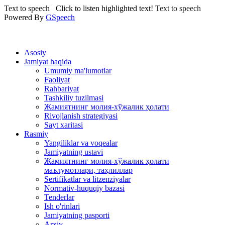
Text to speech
Click to listen highlighted text!
Text to speech
Powered By
GSpeech
Asosiy
Jamiyat haqida
Umumiy ma'lumotlar
Faoliyat
Rahbariyat
Tashkiliy tuzilmasi
Жамиятнинг молия-хўжалик ҳолати
Rivojlanish strategiyasi
Sayt xaritasi
Rasmiy
Yangiliklar va voqealar
Jamiyatning ustavi
Жамиятнинг молия-хўжалик ҳолати
маълумотлари, таҳлиллар
Sertifikatlar va litzenziyalar
Normativ-huquqiy bazasi
Tenderlar
Ish o'rinlari
Jamiyatning pasporti
Arxiv