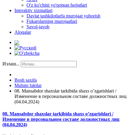
O'z ko'chini yo'qotgan hujjatlari
Interaktiv xizmatlari
Davlat tashkilotlarfa murojaat yuborish
Fukarolarning murojaatlari
Savol-javob
Aloqalar
Излаш...
Bosh saxifa
Muhim faktlar
08. Mansabdor shaxslar tarkibida shaxs o’zgarishlari /
Изменение в персональном составе должностных лиц
(04.04.2024)
08. Mansabdor shaxslar tarkibida shaxs o’zgarishlari /
Изменение в персональном составе должностных лиц
(04.04.2024)