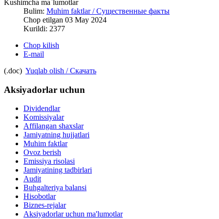
Kushimcha ma`lumotlar
Bulim:
Muhim faktlar / Существенные факты
Chop etilgan 03 May 2024
Kurildi: 2377
Chop kilish
E-mail
(.doc)
Yuqlab olish / Скачать
Aksiyadorlar uchun
Dividendlar
Komissiyalar
Affilangan shaxslar
Jamiyatning hujjatlari
Muhim faktlar
Ovoz berish
Emissiya risolasi
Jamiyatining tadbirlari
Audit
Buhgalteriya balansi
Hisobotlar
Biznes-rejalar
Aksiyadorlar uchun ma'lumotlar