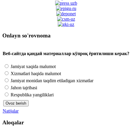
Onlayn so'rovnoma
Веб-сайтда қандай материаллар кўпроқ ёритилиши керак?
Jamiyat xaqida malumot
Xizmatlari haqida malumot
Jamiyat monidan taqdim etiladigan xizmatlar
Jahon tajribasi
Respublika yangiliklari
Natijalar
Aloqalar