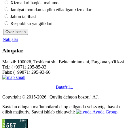
Xizmatlari haqida malumot
Jamiyat monidan taqdim etiladigan xizmatlar
Jahon tajribasi
Respublika yangiliklari
Natijalar
Aloqalar
Manzil: 100026, Toshkent sh., Bektemir tumani, Farg'ona yo'li k-si
Tel.: (+9971) 295-85-93
Faks: (+99871) 295-93-66
Batafsil...
Copyright © 2015-2026 "Quyliq dehqon bozori" AJ.
Saytdan olingan ma`lumotlarni chop etilganda veb-saytga havola
qilish majburiy. Saytni ishlab chiquvchi:
Ayuda Group
.