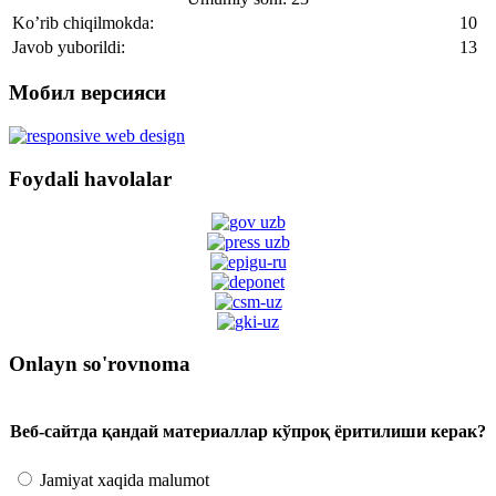
Ko’rib chiqilmokda:
10
Javob yuborildi:
13
Мобил версияси
Foydali havolalar
Onlayn so'rovnoma
Веб-сайтда қандай материаллар кўпроқ ёритилиши керак?
Jamiyat xaqida malumot