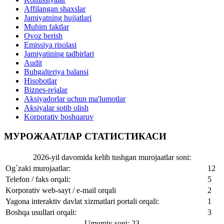
Affilangan shaxslar
Jamiyatning hujjatlari
Muhim faktlar
Ovoz berish
Emissiya risolasi
Jamiyatining tadbirlari
Audit
Buhgalteriya balansi
Hisobotlar
Biznes-rejalar
Aksiyadorlar uchun ma'lumotlar
Aksiyalar sotib olish
Korporativ boshqaruv
МУРОЖААТЛАР СТАТИСТИКАСИ
2026-yil davomida kelib tushgan murojaatlar soni:
Og`zaki murojaatlar:
12
Telefon / faks orqali:
5
Korporativ web-sayt / e-mail orqali
2
Yagona interaktiv davlat xizmatlari portali orqali:
1
Boshqa usullari orqali:
3
Umumiy soni: 23