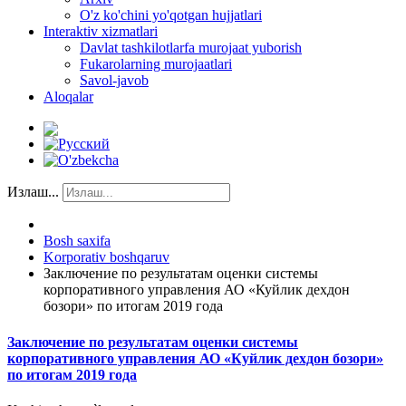
O'z ko'chini yo'qotgan hujjatlari
Interaktiv xizmatlari
Davlat tashkilotlarfa murojaat yuborish
Fukarolarning murojaatlari
Savol-javob
Aloqalar
Излаш...
Bosh saxifa
Korporativ boshqaruv
Заключение по результатам оценки системы
корпоративного управления АО «Куйлик дехдон
бозори» по итогам 2019 года
Заключение по результатам оценки системы
корпоративного управления АО «Куйлик дехдон бозори»
по итогам 2019 года