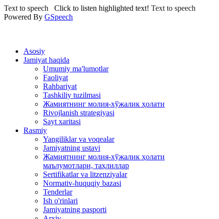
Text to speech
Click to listen highlighted text!
Text to speech
Powered By
GSpeech
Asosiy
Jamiyat haqida
Umumiy ma'lumotlar
Faoliyat
Rahbariyat
Tashkiliy tuzilmasi
Жамиятнинг молия-хўжалик ҳолати
Rivojlanish strategiyasi
Sayt xaritasi
Rasmiy
Yangiliklar va voqealar
Jamiyatning ustavi
Жамиятнинг молия-хўжалик ҳолати
маълумотлари, таҳлиллар
Sertifikatlar va litzenziyalar
Normativ-huquqiy bazasi
Tenderlar
Ish o'rinlari
Jamiyatning pasporti
Arxiv