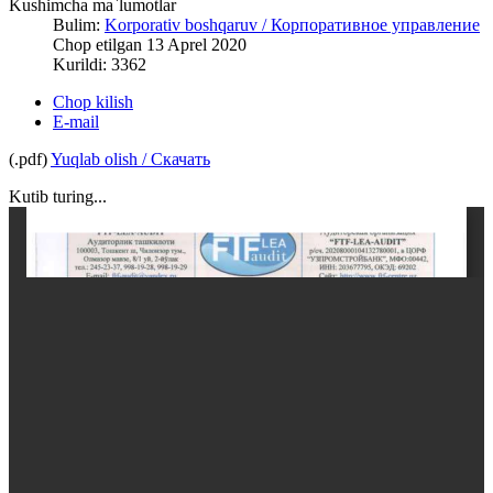
Kushimcha ma`lumotlar
Bulim:
Korporativ boshqaruv / Корпоративное управление
Chop etilgan 13 Aprel 2020
Kurildi: 3362
Chop kilish
E-mail
(.pdf)
Yuqlab olish / Скачать
Kutib turing...