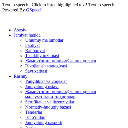
Text to speech
Click to listen highlighted text!
Text to speech
Powered By
GSpeech
Asosiy
Jamiyat haqida
Umumiy ma'lumotlar
Faoliyat
Rahbariyat
Tashkiliy tuzilmasi
Жамиятнинг молия-хўжалик ҳолати
Rivojlanish strategiyasi
Sayt xaritasi
Rasmiy
Yangiliklar va voqealar
Jamiyatning ustavi
Жамиятнинг молия-хўжалик ҳолати
маълумотлари, таҳлиллар
Sertifikatlar va litzenziyalar
Normativ-huquqiy bazasi
Tenderlar
Ish o'rinlari
Jamiyatning pasporti
Arxiv