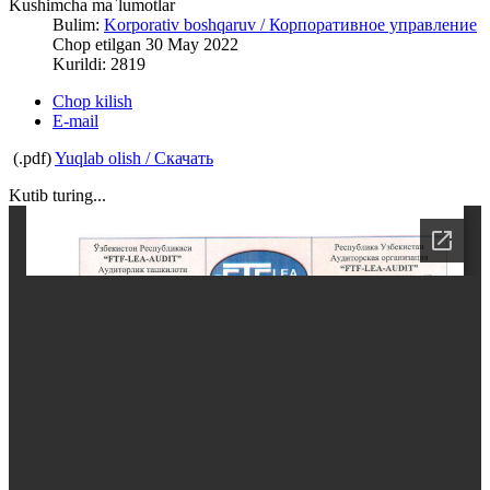
Kushimcha ma`lumotlar
Bulim:
Korporativ boshqaruv / Корпоративное управление
Chop etilgan 30 May 2022
Kurildi: 2819
Chop kilish
E-mail
(.pdf)
Yuqlab olish / Скачать
Kutib turing...