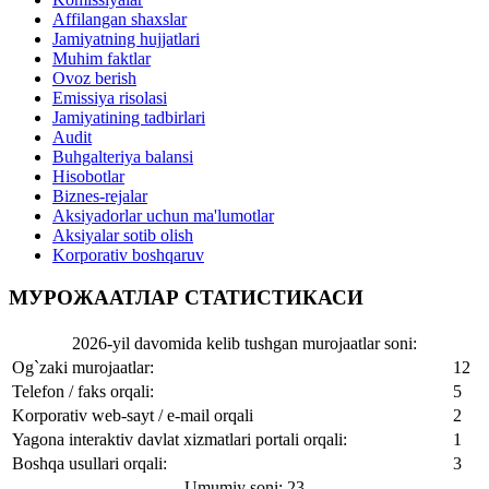
Affilangan shaxslar
Jamiyatning hujjatlari
Muhim faktlar
Ovoz berish
Emissiya risolasi
Jamiyatining tadbirlari
Audit
Buhgalteriya balansi
Hisobotlar
Biznes-rejalar
Aksiyadorlar uchun ma'lumotlar
Aksiyalar sotib olish
Korporativ boshqaruv
МУРОЖААТЛАР СТАТИСТИКАСИ
2026-yil davomida kelib tushgan murojaatlar soni:
Og`zaki murojaatlar:
12
Telefon / faks orqali:
5
Korporativ web-sayt / e-mail orqali
2
Yagona interaktiv davlat xizmatlari portali orqali:
1
Boshqa usullari orqali:
3
Umumiy soni: 23