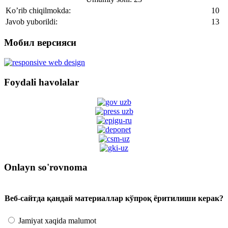
Ko’rib chiqilmokda:
10
Javob yuborildi:
13
Мобил версияси
Foydali havolalar
Onlayn so'rovnoma
Веб-сайтда қандай материаллар кўпроқ ёритилиши керак?
Jamiyat xaqida malumot