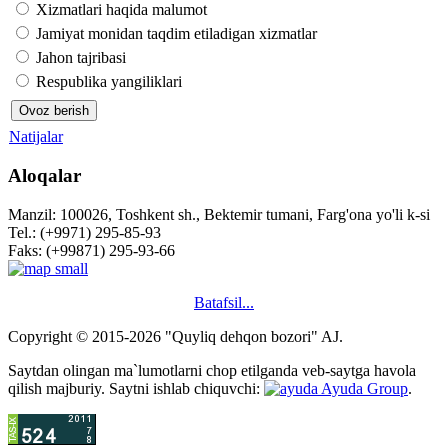
Xizmatlari haqida malumot
Jamiyat monidan taqdim etiladigan xizmatlar
Jahon tajribasi
Respublika yangiliklari
Natijalar
Aloqalar
Manzil: 100026, Toshkent sh., Bektemir tumani, Farg'ona yo'li k-si
Tel.: (+9971) 295-85-93
Faks: (+99871) 295-93-66
Batafsil...
Copyright © 2015-2026 "Quyliq dehqon bozori" AJ.
Saytdan olingan ma`lumotlarni chop etilganda veb-saytga havola
qilish majburiy. Saytni ishlab chiquvchi:
Ayuda Group
.