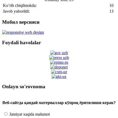
Ko’rib chiqilmokda:
10
Javob yuborildi:
13
Мобил версияси
Foydali havolalar
Onlayn so'rovnoma
Веб-сайтда қандай материаллар кўпроқ ёритилиши керак?
Jamiyat xaqida malumot