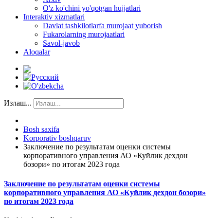
O'z ko'chini yo'qotgan hujjatlari
Interaktiv xizmatlari
Davlat tashkilotlarfa murojaat yuborish
Fukarolarning murojaatlari
Savol-javob
Aloqalar
Излаш...
Bosh saxifa
Korporativ boshqaruv
Заключение по результатам оценки системы
корпоративного управления АО «Куйлик дехдон
бозори» по итогам 2023 года
Заключение по результатам оценки системы
корпоративного управления АО «Куйлик дехдон бозори»
по итогам 2023 года