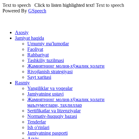
Text to speech
Click to listen highlighted text!
Text to speech
Powered By
GSpeech
Asosiy
Jamiyat haqida
Umumiy ma'lumotlar
Faoliyat
Rahbariyat
Tashkiliy tuzilmasi
Жамиятнинг молия-хўжалик ҳолати
Rivojlanish strategiyasi
Sayt xaritasi
Rasmiy
Yangiliklar va voqealar
Jamiyatning ustavi
Жамиятнинг молия-хўжалик ҳолати
маълумотлари, таҳлиллар
Sertifikatlar va litzenziyalar
Normativ-huquqiy bazasi
Tenderlar
Ish o'rinlari
Jamiyatning pasporti
Arxiv