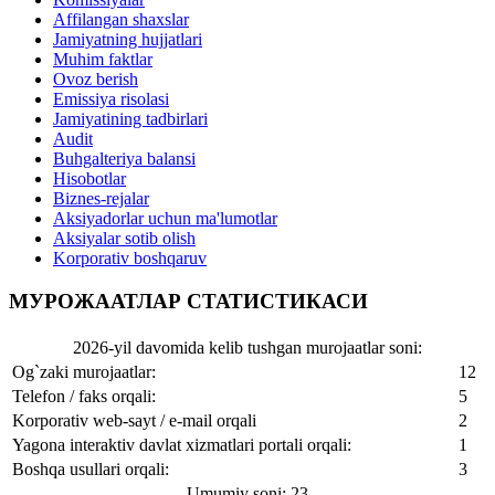
Affilangan shaxslar
Jamiyatning hujjatlari
Muhim faktlar
Ovoz berish
Emissiya risolasi
Jamiyatining tadbirlari
Audit
Buhgalteriya balansi
Hisobotlar
Biznes-rejalar
Aksiyadorlar uchun ma'lumotlar
Aksiyalar sotib olish
Korporativ boshqaruv
МУРОЖААТЛАР СТАТИСТИКАСИ
2026-yil davomida kelib tushgan murojaatlar soni:
Og`zaki murojaatlar:
12
Telefon / faks orqali:
5
Korporativ web-sayt / e-mail orqali
2
Yagona interaktiv davlat xizmatlari portali orqali:
1
Boshqa usullari orqali:
3
Umumiy soni: 23