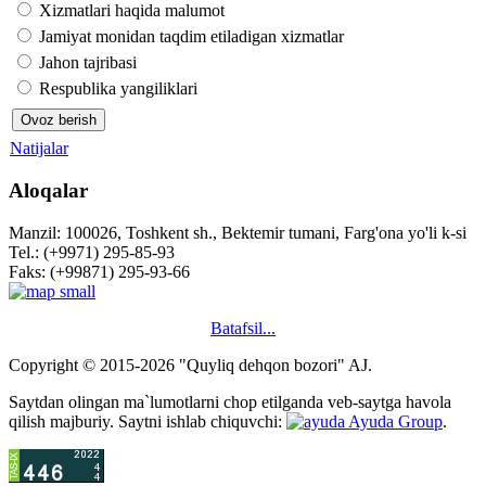
Xizmatlari haqida malumot
Jamiyat monidan taqdim etiladigan xizmatlar
Jahon tajribasi
Respublika yangiliklari
Natijalar
Aloqalar
Manzil: 100026, Toshkent sh., Bektemir tumani, Farg'ona yo'li k-si
Tel.: (+9971) 295-85-93
Faks: (+99871) 295-93-66
Batafsil...
Copyright © 2015-2026 "Quyliq dehqon bozori" AJ.
Saytdan olingan ma`lumotlarni chop etilganda veb-saytga havola
qilish majburiy. Saytni ishlab chiquvchi:
Ayuda Group
.