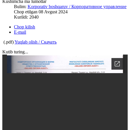
Kushimcha ma`lumotlar
Bulim:
Korporativ boshqaruv / Корпоративное управление
Chop etilgan 08 Avgust 2024
Kurildi: 2040
Chop kilish
E-mail
(.pdf)
Yuqlab olish / Скачать
Kutib turing...