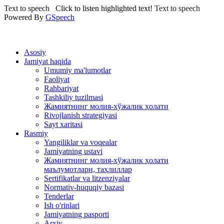
Text to speech
Click to listen highlighted text!
Text to speech
Powered By
GSpeech
Asosiy
Jamiyat haqida
Umumiy ma'lumotlar
Faoliyat
Rahbariyat
Tashkiliy tuzilmasi
Жамиятнинг молия-хўжалик ҳолати
Rivojlanish strategiyasi
Sayt xaritasi
Rasmiy
Yangiliklar va voqealar
Jamiyatning ustavi
Жамиятнинг молия-хўжалик ҳолати
маълумотлари, таҳлиллар
Sertifikatlar va litzenziyalar
Normativ-huquqiy bazasi
Tenderlar
Ish o'rinlari
Jamiyatning pasporti
Arxiv