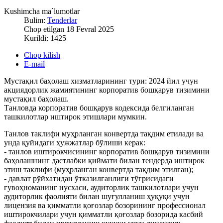
Kushimcha ma`lumotlar
Bulim:
Tenderlar
Chop etilgan 18 Fevral 2025
Kurildi: 1425
Chop kilish
E-mail
Мустақил баҳолаш хизматларининг тури: 2024 йил учун
акциядорлик жамиятининг корпоратив бошқарув тизимини
мустақил баҳолаш.
Танловда корпоратив бошқарув кодексида белгиланган
ташкилотлар иштирок этишлари мумкин.
Tанлов таклифи муҳрланган конвертда тақдим етилади ва
унда қуйидаги ҳужжатлар бўлиши керак:
- танлов иштирокчисининг корпоратив бошқарув тизимини
баҳолашнинг дастлабки қиймати билан тендерда иштирок
этиш таклифи (муҳрланган конвертда тақдим этилган);
- давлат рўйхатидан ўтказилганлиги тўғрисидаги
гувоҳноманинг нусхаси, аудиторлик ташкилотлари учун
аудиторлик фаолияти билан шуғулланиш ҳуқуқи учун
лицензия ва қимматли қоғозлар бозорининг профессионал
иштирокчилари учун қимматли қоғозлар бозорида касбий