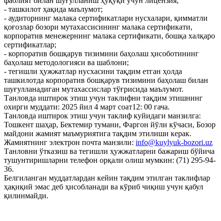
фаолият билан шуғулланиш ҳуқуқи учун лицензия;
- ташкилот ҳақида маълумот;
- аудиторнинг малака сертификатлари нусхалари, қимматли
қоғозлар бозори мутахассисининг малака сертификати,
корпоратив менежернинг малака сертификати, бошқа халқаро
сертификатлар;
- корпоратив бошқарув тизимини баҳолаш ҳисоботининг
баҳолаш методологияси ва шаблони;
- тегишли ҳужжатлар нусхасини тақдим етган ҳолда
ташкилотда корпоратив бошқарув тизимини баҳолаш билан
шуғулланадиган мутахассислар тўғрисида маълумот.
Танловда иштирок этиш учун таклифни тақдим этишнинг
охирги муддати: 2025 йил 4 март соат12: 00 гача.
Танловда иштирок этиш учун таклиф куйидаги манзилга:
Тошкент шаҳар, Бектемир тумани, Фаргон йўли кўчаси, Бозор
майдони жамият маъмуриятига тақдим этилиши керак.
Жамиятнинг электрон почта манзили:
info@kuylyuk-bozori.uz
Танловни ўтказиш ва тегишли ҳужжатларни бажариш бўйича
тушунтиришларни телефон орқали олиш мумкин: (71) 295-94-
36.
Белгиланган муддатлардан кейин тақдим этилган таклифлар
ҳақиқий эмас деб ҳисобланади ва кўриб чиқиш учун қабул
қилинмайди.