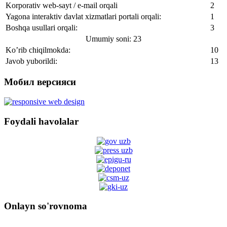
Korporativ web-sayt / e-mail orqali
2
Yagona interaktiv davlat xizmatlari portali orqali:
1
Boshqa usullari orqali:
3
Umumiy soni: 23
Ko’rib chiqilmokda:
10
Javob yuborildi:
13
Мобил версияси
Foydali havolalar
Onlayn so'rovnoma