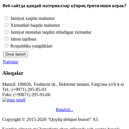
Веб-сайтда қандай материаллар кўпроқ ёритилиши керак?
Jamiyat xaqida malumot
Xizmatlari haqida malumot
Jamiyat monidan taqdim etiladigan xizmatlar
Jahon tajribasi
Respublika yangiliklari
Natijalar
Aloqalar
Manzil: 100026, Toshkent sh., Bektemir tumani, Farg'ona yo'li k-si
Tel.: (+9971) 295-85-93
Faks: (+99871) 295-93-66
Batafsil...
Copyright © 2015-2026 "Quyliq dehqon bozori" AJ.