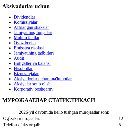
Aksiyadorlar uchun
Dividendlar
Komissiyalar
Affilangan shaxslar
Jamiyatning hujjatlari
Muhim faktlar
Ovoz berish
Emissiya risolasi
Jamiyatining tadbirlari
Audit
Buhgalteriya balansi
Hisobotlar
Biznes-rejalar
Aksiyadorlar uchun ma'lumotlar
Aksiyalar sotib olish
Korporativ boshqaruv
МУРОЖААТЛАР СТАТИСТИКАСИ
2026-yil davomida kelib tushgan murojaatlar soni:
Og`zaki murojaatlar:
12
Telefon / faks orqali:
5