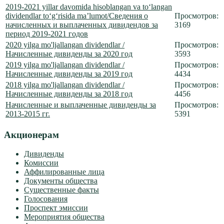
2019-2021 yillar davomida hisoblangan va to‘langan
dividendlar to‘g‘risida ma’lumot/Сведения о
Просмотров:
начисленных и выплаченных дивидендов за
3169
период 2019-2021 годов
2020 yilga mo'ljallangan dividendlar /
Просмотров:
Начисленные дивиденды за 2020 год
3593
2019 yilga mo'ljallangan dividendlar /
Просмотров:
Начисленные дивиденды за 2019 год
4434
2018 yilga mo'ljallangan dividendlar /
Просмотров:
Начисленные дивиденды за 2018 год
4456
Начисленные и выплаченные дивиденды за
Просмотров:
2013-2015 гг.
5391
Акционерам
Дивиденды
Комиссии
Аффилированные лица
Документы общества
Существенные факты
Голосования
Проспект эмиссии
Мероприятия общества