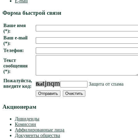
E-mail
Форма быстрой связи
Ваше имя
(*):
Ваш e-mail
(*):
Телефон:
Текст
сообщения
(*):
Пожалуйста,
t
j
n
q
m
f
k
a
Защита от спама
введите код:
Акционерам
Дивиденды
Комиссии
Аффилированные лица
Документы общества