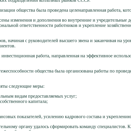
ских подразделений колхозных рынков СССР.
низации общества была проведена целенаправленная работа, ко
несены изменения и дополнения во внутренние и учредительные
нальной ответственности работников и укрепление хозяйствен
ов, начиная с руководителей высшего звена и заканчивая на ур
иентов.
а инвестиционная работа, направленная на эффективное исполь
атежеспособности общества была организована работы по пров
няты следующие меры:
ельным видам предоставляемых услуг;
собственного капитала;
ансовых показателей, усилению кадрового состава и укреплению
тельному органу удалось сформировать команду специалистов. К