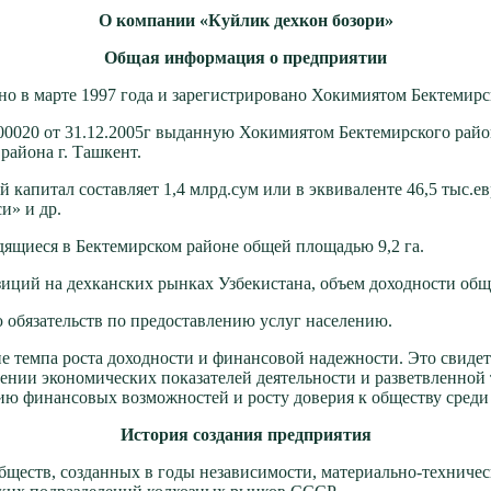
О компании «Куйлик дехкон бозори»
Общая информация о предприятии
арте 1997 года и зарегистрировано Хокимиятом Бектемирского
0020 от 31.12.2005г выданную Хокимиятом Бектемирского райо
района г. Ташкент.
 капитал составляет 1,4 млрд.сум или в эквиваленте 46,5 тыс.
и» и др.
дящиеся в Бектемирском районе общей площадью 9,2 га.
иций на дехканских рынках Узбекистана, объем доходности общ
обязательств по предоставлению услуг населению.
 темпа роста доходности и финансовой надежности. Это свидет
нии экономических показателей деятельности и разветвленной 
ию финансовых возможностей и росту доверия к обществу среди
История создания предприятия
ществ, созданных в годы независимости, материально-техническ