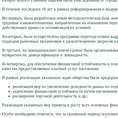
Dehqon Bozori» главным образом были унаследованы от город
В течение последних 18 лет в рамках реформирования и модер
Во-первых, была разработана новая методологическая база, в
трудовые взаимоотношения, направленные на повышение персо
действующих правил и оптимизация их условий.
Во-вторых, была осуществлена программа переподготовки кадр
подходов рыночных механизмов к удовлетворению запросов кл
В-третьих, на принципиально новом уровне была организован
возвратности, диверсификации и ликвидности.
В-четвертых, для обеспечение финансовой устойчивости и пл
качества предоставляемых платных услуг населению.
В рамках реализации указанных задач общества были предпри
реализация мер по увеличению доходности рынка по отд
укрепление финансовой устойчивости путем увеличения 
расширение торговой деятельности и др.;
Реализация указанных мер привела к росту всех основных фин
Особо необходимо отметить, что за указанный период исполни