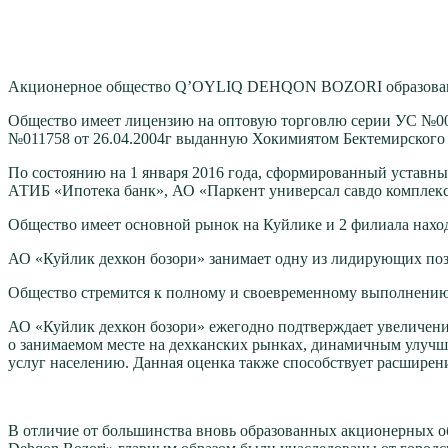
Акционерное общество Q’OYLIQ DEHQON BOZORI образовано в м
Общество имеет лицензию на оптовую торговлю серии УС №00
№011758 от 26.04.2004г выданную Хокимиятом Бектемирского 
По состоянию на 1 января 2016 года, сформированный уставный
АТИБ «Ипотека банк», АО «Паркент универсал савдо комплекс
Общество имеет основной рынок на Куйлике и 2 филиала нахо
АО «Куйлик дехкон бозори» занимает одну из лидирующих поз
Общество стремится к полному и своевременному выполнению 
АО «Куйлик дехкон бозори» ежегодно подтверждает увеличение
о занимаемом месте на дехканских рынках, динамичным улучше
услуг населению. Данная оценка также способствует расширен
В отличие от большинства вновь образованных акционерных об