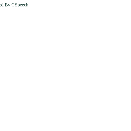
ed By
GSpeech