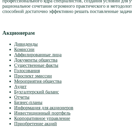
профессионального ядра специалистов, создания условий для у
рациональное сочетание огромного практического и методоло
способной достаточно эффективно решать поставленные задачи
Акционерам
Дивиденды
Комиссии
Аффилированные лица
Документы общества
Существенные факты
Голосования
Проспект эмиссии
Мероприятия общества
Аудит
Бухгалтерский баланс
Отчеты
Бизнес-планы
Информация для акционеров
Инвестиционный портфель
Корпоративное управление
Приобретение акций