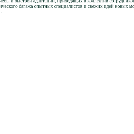
чебы и быстрой адаптации, приходящих в коллектив сотрудников
гического багажа опытных специалистов и свежих идей новых м
.