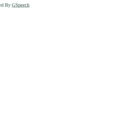
ed By
GSpeech