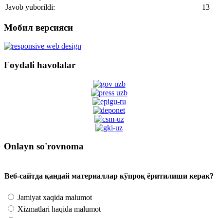
Javob yuborildi:
13
Мобил версияси
Foydali havolalar
Onlayn so'rovnoma
Веб-сайтда қандай материаллар кўпроқ ёритилиши керак?
Jamiyat xaqida malumot
Xizmatlari haqida malumot