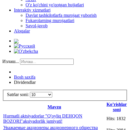
O'z ko'chini yo'qotgan hujjatlari
Interaktiv xizmatlari
Davlat tashkilotlarfa murojaat yuborish
Fukarolarning murojaatlari
Savol-javob
Aloqalar
Излаш...
Bosh saxifa
Dividendlar
Satrlar soni:
Ko’rishlar
Mavzu
soni
Hurmatli aktsiyadorlar "Q'oyliq DEHQON
Hits: 1832
BOZORI"aksiyadorlik jamiyati!
Уважаемые акционеры акционерного общества