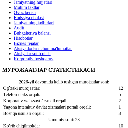
Jamiyatning hujjatlari
Muhim faktlar
Ovoz berish
Emissiya risolasi
Jamiyatining tadbirlari
Audit
Buhgalteriya balansi
Hisobotlar
Biznes-rejalar
Aksiyadorlar uchun ma'lumotlar
Aksiyalar sotib olish
Korporativ boshqaruv
МУРОЖААТЛАР СТАТИСТИКАСИ
2026-yil davomida kelib tushgan murojaatlar soni:
Og`zaki murojaatlar:
12
Telefon / faks orqali:
5
Korporativ web-sayt / e-mail orqali
2
Yagona interaktiv davlat xizmatlari portali orqali:
1
Boshqa usullari orqali:
3
Umumiy soni: 23
Ko’rib chiqilmokda:
10