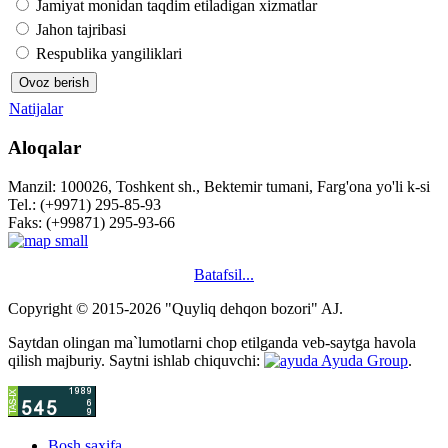
Jamiyat monidan taqdim etiladigan xizmatlar
Jahon tajribasi
Respublika yangiliklari
Natijalar
Aloqalar
Manzil: 100026, Toshkent sh., Bektemir tumani, Farg'ona yo'li k-si
Tel.: (+9971) 295-85-93
Faks: (+99871) 295-93-66
Batafsil...
Copyright © 2015-2026 "Quyliq dehqon bozori" AJ.
Saytdan olingan ma`lumotlarni chop etilganda veb-saytga havola
qilish majburiy. Saytni ishlab chiquvchi:
Ayuda Group
.
Bosh saxifa