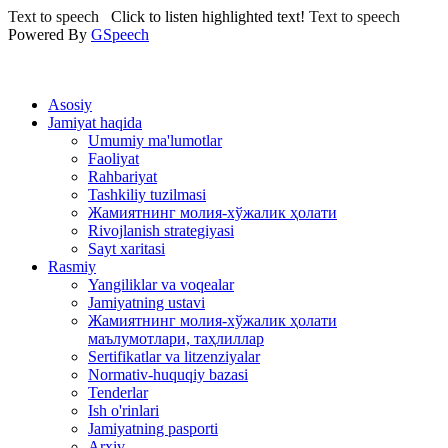
Text to speech
Click to listen highlighted text!
Text to speech
Powered By
GSpeech
Asosiy
Jamiyat haqida
Umumiy ma'lumotlar
Faoliyat
Rahbariyat
Tashkiliy tuzilmasi
Жамиятнинг молия-хўжалик ҳолати
Rivojlanish strategiyasi
Sayt xaritasi
Rasmiy
Yangiliklar va voqealar
Jamiyatning ustavi
Жамиятнинг молия-хўжалик ҳолати
маълумотлари, таҳлиллар
Sertifikatlar va litzenziyalar
Normativ-huquqiy bazasi
Tenderlar
Ish o'rinlari
Jamiyatning pasporti
Arxiv