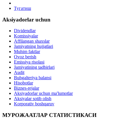
Тугатиш
Aksiyadorlar uchun
Dividendlar
Komissiyalar
Affilangan shaxslar
Jamiyatning hujjatlari
Muhim faktlar
Ovoz berish
Emissiya risolasi
Jamiyatining tadbirlari
Audit
Buhgalteriya balansi
Hisobotlar
Biznes-rejalar
Aksiyadorlar uchun ma'lumotlar
Aksiyalar sotib olish
Korporativ boshqaruv
МУРОЖААТЛАР СТАТИСТИКАСИ