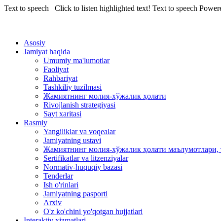
Text to speech
Click to listen highlighted text!
Text to speech
Power
Asosiy
Jamiyat haqida
Umumiy ma'lumotlar
Faoliyat
Rahbariyat
Tashkiliy tuzilmasi
Жамиятнинг молия-хўжалик ҳолати
Rivojlanish strategiyasi
Sayt xaritasi
Rasmiy
Yangiliklar va voqealar
Jamiyatning ustavi
Жамиятнинг молия-хўжалик ҳолати маълумотлари, 
Sertifikatlar va litzenziyalar
Normativ-huquqiy bazasi
Tenderlar
Ish o'rinlari
Jamiyatning pasporti
Arxiv
O'z ko'chini yo'qotgan hujjatlari
Interaktiv xizmatlari