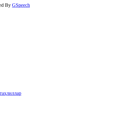
ed By
GSpeech
таҳлиллар