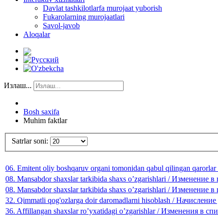
Davlat tashkilotlarfa murojaat yuborish
Fukarolarning murojaatlari
Savol-javob
Aloqalar
Излаш...
Bosh saxifa
Muhim faktlar
Satrlar soni:
06. Emitent oliy boshqaruv organi tomonidan qabul qilingan qar
08. Mansabdor shaxslar tarkibida shaxs o’zgarishlari / Изменени
08. Mansabdor shaxslar tarkibida shaxs o’zgarishlari / Изменени
32. Qimmatli qog'ozlarga doir daromadlarni hisoblash / Начислен
36. Affillangan shaxslar ro’yxatidagi o’zgarishlar / Изменения в