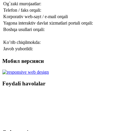
Og`zaki murojaatlar:
Telefon / faks orqali:
Korporativ web-sayt / e-mail orqali
Yagona interaktiv davlat xizmatlari portali orqali:
Boshqa usullari orqali:
Ko’rib chiqilmokda:
Javob yuborildi:
Мобил версияси
Foydali havolalar