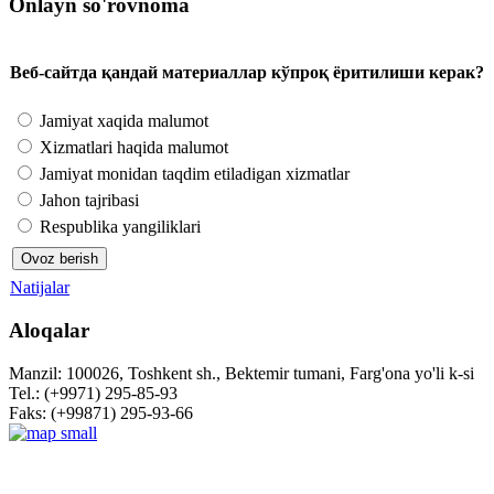
Onlayn so'rovnoma
Веб-сайтда қандай материаллар кўпроқ ёритилиши керак?
Jamiyat xaqida malumot
Xizmatlari haqida malumot
Jamiyat monidan taqdim etiladigan xizmatlar
Jahon tajribasi
Respublika yangiliklari
Natijalar
Aloqalar
Manzil: 100026, Toshkent sh., Bektemir tumani, Farg'ona yo'li k-si
Tel.: (+9971) 295-85-93
Faks: (+99871) 295-93-66