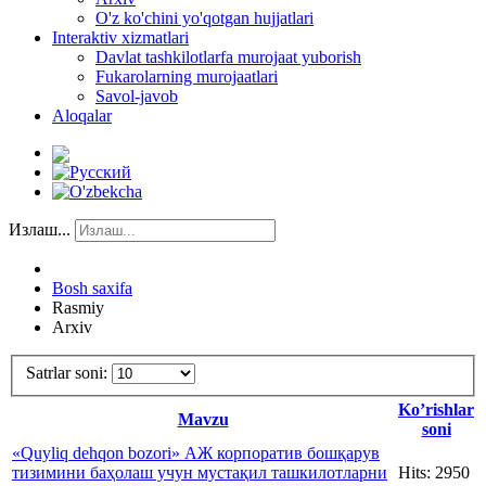
O'z ko'chini yo'qotgan hujjatlari
Interaktiv xizmatlari
Davlat tashkilotlarfa murojaat yuborish
Fukarolarning murojaatlari
Savol-javob
Aloqalar
Излаш...
Bosh saxifa
Rasmiy
Arxiv
Satrlar soni:
Ko’rishlar
Mavzu
soni
«Quyliq dehqon bozori» АЖ корпоратив бошқарув
тизимини баҳолаш учун мустақил ташкилотларни
Hits: 2950