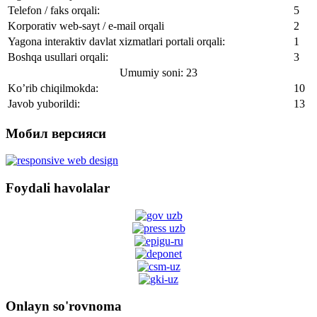
Telefon / faks orqali:
5
Korporativ web-sayt / e-mail orqali
2
Yagona interaktiv davlat xizmatlari portali orqali:
1
Boshqa usullari orqali:
3
Umumiy soni: 23
Ko’rib chiqilmokda:
10
Javob yuborildi:
13
Мобил версияси
Foydali havolalar
Onlayn so'rovnoma