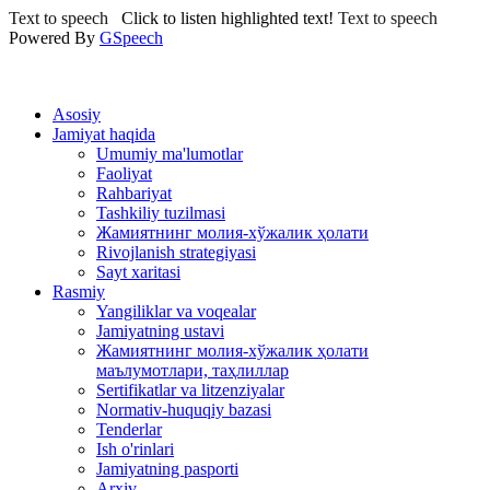
Text to speech
Click to listen highlighted text!
Text to speech
Powered By
GSpeech
Asosiy
Jamiyat haqida
Umumiy ma'lumotlar
Faoliyat
Rahbariyat
Tashkiliy tuzilmasi
Жамиятнинг молия-хўжалик ҳолати
Rivojlanish strategiyasi
Sayt xaritasi
Rasmiy
Yangiliklar va voqealar
Jamiyatning ustavi
Жамиятнинг молия-хўжалик ҳолати
маълумотлари, таҳлиллар
Sertifikatlar va litzenziyalar
Normativ-huquqiy bazasi
Tenderlar
Ish o'rinlari
Jamiyatning pasporti
Arxiv