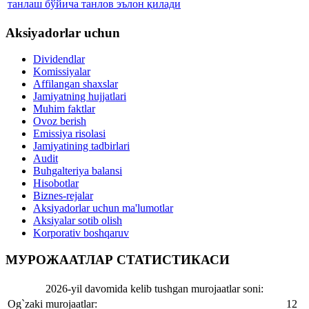
танлаш бўйича танлов эълон қилади
Aksiyadorlar uchun
Dividendlar
Komissiyalar
Affilangan shaxslar
Jamiyatning hujjatlari
Muhim faktlar
Ovoz berish
Emissiya risolasi
Jamiyatining tadbirlari
Audit
Buhgalteriya balansi
Hisobotlar
Biznes-rejalar
Aksiyadorlar uchun ma'lumotlar
Aksiyalar sotib olish
Korporativ boshqaruv
МУРОЖААТЛАР СТАТИСТИКАСИ
2026-yil davomida kelib tushgan murojaatlar soni:
Og`zaki murojaatlar:
12