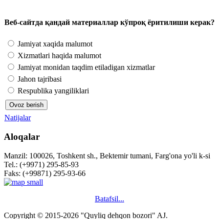
Веб-сайтда қандай материаллар кўпроқ ёритилиши керак?
Jamiyat xaqida malumot
Xizmatlari haqida malumot
Jamiyat monidan taqdim etiladigan xizmatlar
Jahon tajribasi
Respublika yangiliklari
Natijalar
Aloqalar
Manzil: 100026, Toshkent sh., Bektemir tumani, Farg'ona yo'li k-si
Tel.: (+9971) 295-85-93
Faks: (+99871) 295-93-66
Batafsil...
Copyright © 2015-2026 "Quyliq dehqon bozori" AJ.