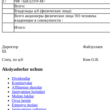
17
ЧФ <БИЛЛУР-М>
Всего:
Владельцы ц/б (физические лица)
Всего акционеры физические лица 593 человека
владеющие в совокупности :
Итого:
Директор Файзуллаев
Ш.
Спец. по ц/б Ким О.В.
Aksiyadorlar uchun
Dividendlar
Komissiyalar
Affilangan shaxslar
Jamiyatning hujjatlari
Muhim faktlar
Ovoz berish
Emissiya risolasi
Jamiyatining tadbirlari