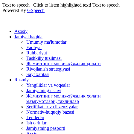
Text to speech
Click to listen highlighted text!
Text to speech
Powered By
GSpeech
Asosiy
Jamiyat haqida
Umumiy ma'lumotlar
Faoliyat
Rahbariyat
Tashkiliy tuzilmasi
Жамиятнинг молия-хўжалик ҳолати
Rivojlanish strategiyasi
Sayt xaritasi
Rasmiy
Yangiliklar va voqealar
Jamiyatning ustavi
Жамиятнинг молия-хўжалик ҳолати
маълумотлари, таҳлиллар
Sertifikatlar va litzenziyalar
Normativ-huquqiy bazasi
Tenderlar
Ish o'rinlari
Jamiyatning pasporti
Arxiv