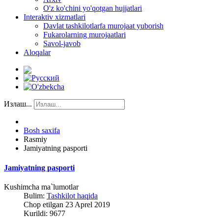
O'z ko'chini yo'qotgan hujjatlari
Interaktiv xizmatlari
Davlat tashkilotlarfa murojaat yuborish
Fukarolarning murojaatlari
Savol-javob
Aloqalar
Излаш...
Bosh saxifa
Rasmiy
Jamiyatning pasporti
Jamiyatning pasporti
Kushimcha ma`lumotlar
Bulim:
Tashkilot haqida
Chop etilgan 23 Aprel 2019
Kurildi: 9677