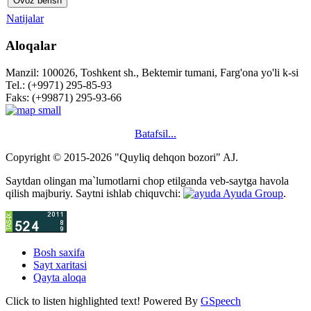
Natijalar
Aloqalar
Manzil: 100026, Toshkent sh., Bektemir tumani, Farg'ona yo'li k-si
Tel.: (+9971) 295-85-93
Faks: (+99871) 295-93-66
Batafsil...
Copyright © 2015-2026 "Quyliq dehqon bozori" AJ.
Saytdan olingan ma`lumotlarni chop etilganda veb-saytga havola
qilish majburiy. Saytni ishlab chiquvchi:
Ayuda Group
.
Bosh saxifa
Sayt xaritasi
Qayta aloqa
Click to listen highlighted text!
Powered By
GSpeech