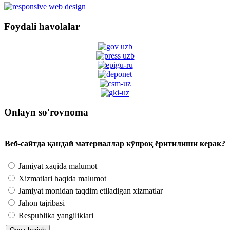
Foydali havolalar
Onlayn so'rovnoma
Веб-сайтда қандай материаллар кўпроқ ёритилиши керак?
Jamiyat xaqida malumot
Xizmatlari haqida malumot
Jamiyat monidan taqdim etiladigan xizmatlar
Jahon tajribasi
Respublika yangiliklari