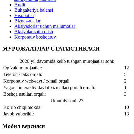
Audit
Buhgalteriya balansi
Hisobotlar
Biznes-rejalar
Aksiyadorlar uchun ma'lumotlar
Aksiyalar sotib olish
Korporativ boshqaruv
МУРОЖААТЛАР СТАТИСТИКАСИ
2026-yil davomida kelib tushgan murojaatlar soni:
Og`zaki murojaatlar:
12
Telefon / faks orqali:
5
Korporativ web-sayt / e-mail orqali
2
Yagona interaktiv davlat xizmatlari portali orqali:
1
Boshqa usullari orqali:
3
Umumiy soni: 23
Ko’rib chiqilmokda:
10
Javob yuborildi:
13
Мобил версияси