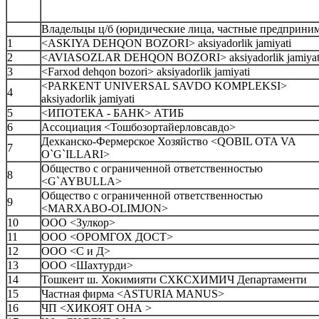
Владельцы ц/б (юридические лица, частные предприни
1
<ASKIYA DEHQON BOZORI> aksiyadorlik jamiyati
2
<AVIASOZLAR DEHQON BOZORI> aksiyadorlik jamiyat
3
<Farxod dehqon bozori> aksiyadorlik jamiyati
<PARKENT UNIVERSAL SAVDO KOMPLEKSI>
4
aksiyadorlik jamiyati
5
<ИПОТЕКА - БАНК> АТИБ
6
Ассоциация <Тошбозортайерловсавдо>
Дехканско-Фермерское Хозяйство <QOBIL OTA VA
7
O`G`ILLARI>
Общество с ограниченной ответственностью
8
<G`AYBULLA>
Общество с ограниченной ответственностью
9
<MARXABO-OLIMJON>
10
ООО <Зулкор>
11
ООО <ОРОМГОХ ДОСТ>
12
ООО <С и Д>
13
ООО <Шахтурди>
14
Тошкент ш. Хокимияти СХКСХИМИЧ Департаменти
15
Частная фирма <ASTURIA MANUS>
16
ЧП <ХИКОЯТ ОНА >