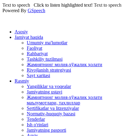
Text to speech
Click to listen highlighted text!
Text to speech
Powered By
GSpeech
Asosiy
Jamiyat haqida
Umumiy ma'lumotlar
Faoliyat
Rahbariyat
Tashkiliy tuzilmasi
Жамиятнинг молия-хўжалик ҳолати
Rivojlanish strategiyasi
Sayt xaritasi
Rasmiy
Yangiliklar va voqealar
Jamiyatning ustavi
Жамиятнинг молия-хўжалик ҳолати
маълумотлари, таҳлиллар
Sertifikatlar va litzenziyalar
Normativ-huquqiy bazasi
Tenderlar
Ish o'rinlari
Jamiyatning pasporti
Arxiv