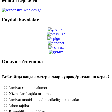
Мобил версияси
Foydali havolalar
Onlayn so'rovnoma
Веб-сайтда қандай материаллар кўпроқ ёритилиши керак?
Jamiyat xaqida malumot
Xizmatlari haqida malumot
Jamiyat monidan taqdim etiladigan xizmatlar
Jahon tajribasi
Respublika yangiliklari