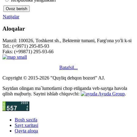
Natijalar
Aloqalar
Manzil: 100026, Toshkent sh., Bektemir tumani, Farg'ona yo'li k-si
Tel.: (+9971) 295-85-93
Faks: (+99871) 295-93-66
Batafsil...
Copyright © 2015-2026 "Quyliq dehqon bozori" AJ.
Saytdan olingan ma`lumotlarni chop etilganda veb-saytga havola
qilish majburiy. Saytni ishlab chiquvchi:
Ayuda Group
.
Bosh saxifa
Sayt xaritasi
Qayta aloqa