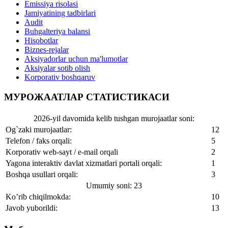
Emissiya risolasi
Jamiyatining tadbirlari
Audit
Buhgalteriya balansi
Hisobotlar
Biznes-rejalar
Aksiyadorlar uchun ma'lumotlar
Aksiyalar sotib olish
Korporativ boshqaruv
МУРОЖААТЛАР СТАТИСТИКАСИ
2026-yil davomida kelib tushgan murojaatlar soni:
Og`zaki murojaatlar:
12
Telefon / faks orqali:
5
Korporativ web-sayt / e-mail orqali
2
Yagona interaktiv davlat xizmatlari portali orqali:
1
Boshqa usullari orqali:
3
Umumiy soni: 23
Ko’rib chiqilmokda:
10
Javob yuborildi:
13