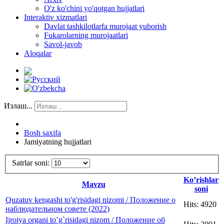
O'z ko'chini yo'qotgan hujjatlari
Interaktiv xizmatlari
Davlat tashkilotlarfa murojaat yuborish
Fukarolarning murojaatlari
Savol-javob
Aloqalar
Излаш...
Bosh saxifa
Jamiyatning hujjatlari
Satrlar soni:
Ko’rishlar
Mavzu
soni
Quzatuv kengashi to'g'risidagi nizomi / Положение о
Hits: 4920
наблюдательном совете (2022)
Ijroiya organi to’g`risidagi nizom / Положение об