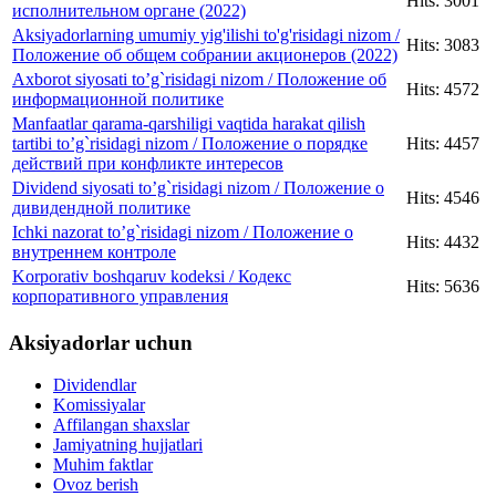
Hits: 3001
исполнительном органе (2022)
Aksiyadorlarning umumiy yig'ilishi to'g'risidagi nizom /
Hits: 3083
Положение об общем собрании акционеров (2022)
Axborot siyosati to’g`risidagi nizom / Положение об
Hits: 4572
информационной политике
Manfaatlar qarama-qarshiligi vaqtida harakat qilish
tartibi to’g`risidagi nizom / Положение о порядке
Hits: 4457
действий при конфликте интересов
Dividend siyosati to’g`risidagi nizom / Положение о
Hits: 4546
дивидендной политике
Ichki nazorat to’g`risidagi nizom / Положение о
Hits: 4432
внутреннем контроле
Korporativ boshqaruv kodeksi / Кодекс
Hits: 5636
корпоративного управления
Aksiyadorlar uchun
Dividendlar
Komissiyalar
Affilangan shaxslar
Jamiyatning hujjatlari
Muhim faktlar
Ovoz berish