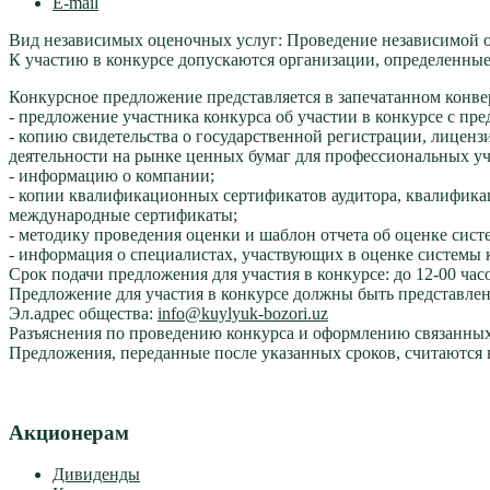
E-mail
Вид независимых оценочных услуг: Проведение независимой о
К участию в конкурсе допускаются организации, определенны
Конкурсное предложение представляется в запечатанном конв
- предложение участника конкурса об участии в конкурсе с пр
- копию свидетельства о государственной регистрации, лиценз
деятельности на рынке ценных бумаг для профессиональных у
- информацию о компании;
- копии квалификационных сертификатов аудитора, квалификац
международные сертификаты;
- методику проведения оценки и шаблон отчета об оценке сис
- информация о специалистах, участвующих в оценке системы 
Срок подачи предложения для участия в конкурсе: до 12-00 часо
Предложение для участия в конкурсе должны быть представлен
Эл.адрес общества:
info@kuylyuk-bozori.uz
Разъяснения по проведению конкурса и оформлению связанных 
Предложения, переданные после указанных сроков, считаются
Акционерам
Дивиденды