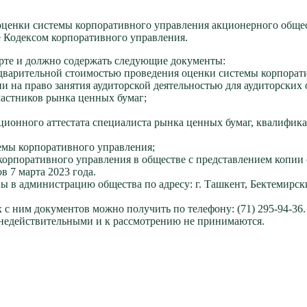
ценки системы корпоративного управления акционерного общест
е Кодексом корпоративного управления.
ерте и должно содержать следующие документы:
едварительной стоимостью проведения оценки системы корпорати
ии на право занятия аудиторской деятельностью для аудиторских
частников рынка ценных бумаг;
ионного аттестата специалиста рынка ценных бумаг, квалифика
темы корпоративного управления;
корпоративного управления в обществе с представлением копии
в 7 марта 2023 года.
ы в администрацию общества по адресу: г. Ташкент, Бектемирск
с ним документов можно получить по телефону: (71) 295-94-36.
 недействительными и к рассмотрению не принимаются.