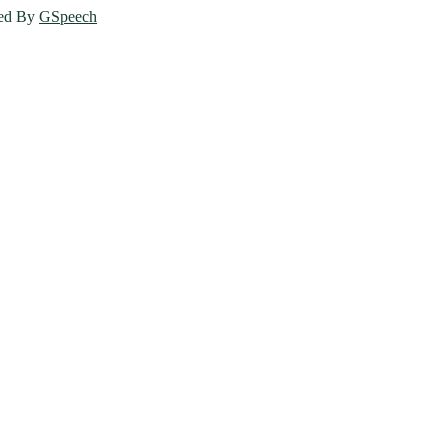
ed By
GSpeech