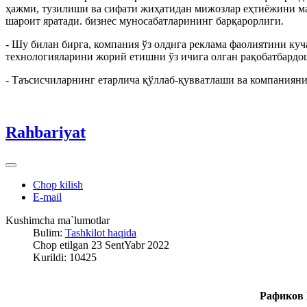
ҳажми, тузилиши ва сифати жиҳатидан мижозлар еҳтиёжини м
шароит яратади. бизнес муносабатларининг барқарорлиги.
- Шу билан бирга, компания ўз олдига реклама фаолиятини ку
технологияларини жорий етишни ўз ичига олган рақобатбард
- Таъсисчиларнинг етарлича қўллаб-қувватлаши ва компаниян
Rahbariyat
Chop kilish
E-mail
Kushimcha ma`lumotlar
Bulim:
Tashkilot haqida
Chop etilgan 23 SentYabr 2022
Kurildi: 10425
Рафиков