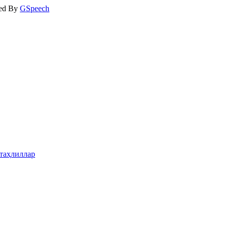
ed By
GSpeech
таҳлиллар