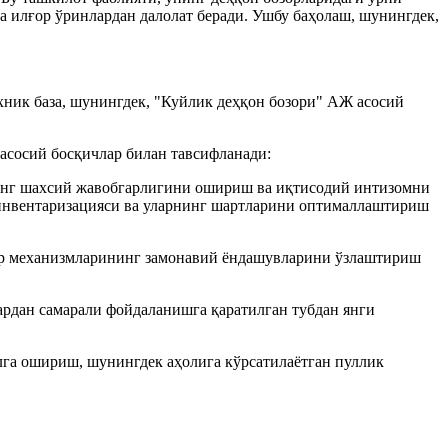
а илғор ўринлардан далолат беради. Ушбу баҳолаш, шунингдек,
хник база, шунингдек, "Куйлик деҳқон бозори" АЖ асосий
асосий босқичлар билан тавсифланади:
нинг шахсий жавобгарлигини ошириш ва иқтисодий интизомни
р инвентаризацияси ва уларнинг шартларини оптималлаштириш
ор механизмларининг замонавий ёндашувларини ўзлаштириш
рдан самарали фойдаланишга қаратилган тубдан янги
га ошириш, шунингдек аҳолига кўрсатилаётган пуллик