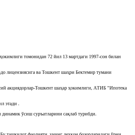
окимлиги томонидан 72 йил 13 мартдаги 1997-сон билан
вдо лицензиясига ва Тошкент шаҳри Бектемир тумани
Асосий акциядорлар-Тошкент шаҳар ҳокимлиги, АТИБ "Ипотека
л этади .
и динамик ўсиш суръатларини сақлаб турибди.
Бу ташкилот фаолияти, унинг деҳқон бозорларидаги ўрни