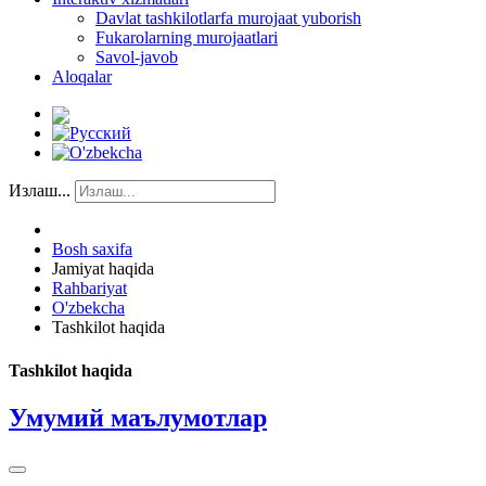
Davlat tashkilotlarfa murojaat yuborish
Fukarolarning murojaatlari
Savol-javob
Aloqalar
Излаш...
Bosh saxifa
Jamiyat haqida
Rahbariyat
O'zbekcha
Tashkilot haqida
Tashkilot haqida
Умумий маълумотлар