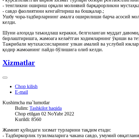
- тенгликни ошириш орқали молиявий барқарорликни мустаҳк
- савдо фаолиятини кенгайтириш ва бошқалар.;
Ушбу чора-тадбирларнинг амалга оширилиши барча асосий мо
келди.
Шуни алоҳида таъкидлаш керакки, белгиланган муддат давоми
бирлаштиришга, жамоага келаётган ходимларнинг ўқиши ва те
Тажрибали мутахассисларнинг улкан амалий ва услубий юклар
қодир жамоанинг пайдо бўлишига олиб келди.
Xizmatlar
Chop kilish
E-mail
Kushimcha ma`lumotlar
Bulim:
Tashkilot haqida
Chop etilgan 02 NoYabr 2022
Kurildi: 8560
Жамият қуйидаги хизмат турларини тақдим етади:
- Тадбиркорлик тузилмаларига чакана савдо, умумий овқатлан