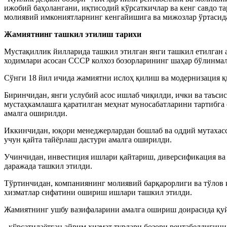
ижобий баҳолангани, иқтисодий кўрсаткичлар ва кенг савдо т
молиявий имкониятларнинг кенгайишига ва мижозлар ўртасид
Жамиятнинг ташкил этилиш тарихи
Мустақиллик йилларида ташкил этилган янги ташкил етилган 
ходимлари асосан СССР колхоз бозорларининг шаҳар бўлинмал
Сўнги 18 йил ичида жамиятни ислоҳ қилиш ва модернизация қ
Биринчидан, янги услубий асос ишлаб чиқилди, ички ва таъс
мустаҳкамлашга қаратилган меҳнат муносабатларини тартибга
амалга оширилди.
Иккинчидан, юқори менеджерлардан бошлаб ва оддий мутахас
учун қайта тайёрлаш дастури амалга оширилди.
Учинчидан, инвестиция ишлари қайтариш, диверсификация ва 
даражада ташкил этилди.
Тўртинчидан, компаниянинг молиявий барқарорлиги ва тўлов 
хизматлар сифатини ошириш ишлари ташкил этилди.
Жамиятнинг ушбу вазифаларини амалга ошириш доирасида қуй
- кўрсатилаётган айрим хизмат турлари бозори рентабеллиги