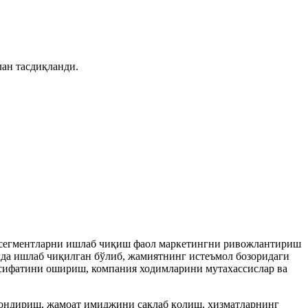
лан тасдиқланди.
и сегментларни ишлаб чиқиш фаол маркетингни ривожлантириш
лда ишлаб чиқилган бўлиб, жамиятнинг истеъмол бозоридаги
 сифатини ошириш, компания ходимларини мутахассислар ва
қондириш, жамоат имиджини сақлаб қолиш, хизматларнинг