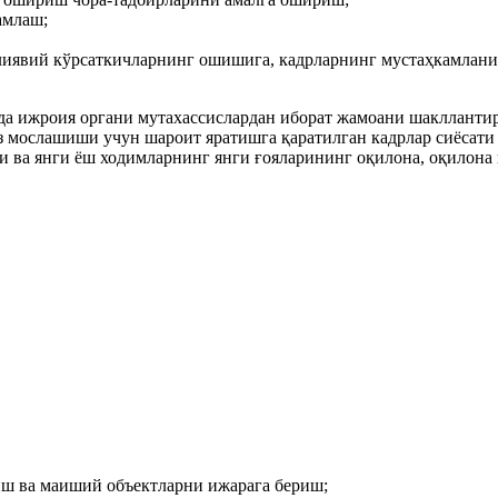
амлаш;
лиявий кўрсаткичларнинг ошишига, кадрларнинг мустаҳкамлани
да ижроия органи мутахассислардан иборат жамоани шаклланти
з мослашиши учун шароит яратишга қаратилган кадрлар сиёсати
и ва янги ёш ходимларнинг янги ғояларининг оқилона, оқилона
иш ва маиший объектларни ижарага бериш;