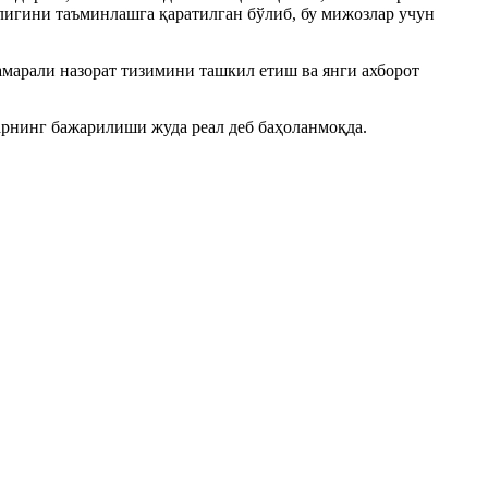
игини таъминлашга қаратилган бўлиб, бу мижозлар учун
амарали назорат тизимини ташкил етиш ва янги ахборот
арнинг бажарилиши жуда реал деб баҳоланмоқда.