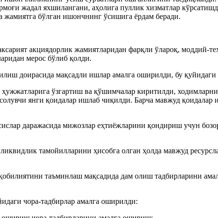
армоғи жадал яхшилангани, аҳолига пуллик хизматлар кўрсатишд
а жамиятга бўлган ишончнинг ўсишига ёрдам беради.
аксарият акциядорлик жамиятларидан фарқли ўлароқ, моддий-те
аридан мерос бўлиб қолди.
илиш доирасида мақсадли ишлар амалга оширилди, бу қуйидаги 
ис ҳужжатларига ўзгартиш ва қўшимчалар киритилди, ходимлар
 солувчи янги қоидалар ишлаб чиқилди. Барча мавжуд қоидала
сислар даражасида мижозлар еҳтиёжларини қондириш учун боз
ликвидлик тамойилларини ҳисобга олган ҳолда мавжуд ресурсла
қобилиятини таъминлаш мақсадида дам олиш тадбирларини амал
идаги чора-тадбирлар амалга оширилди:
ни ошириш чора-тадбирларини амалга ошириш;