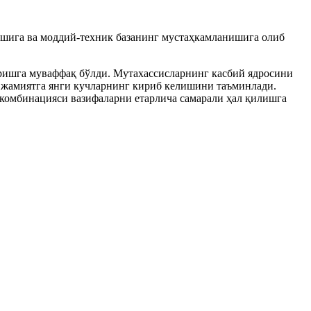
шига ва моддий-техник базанинг мустаҳкамланишига олиб
ришга муваффақ бўлди. Мутахассисларнинг касбий ядросини
 жамиятга янги кучларнинг кириб келишини таъминлади.
 комбинацияси вазифаларни етарлича самарали ҳал қилишга