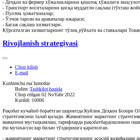
- Деҳқон ва фермер хўжаликларини қишлоқ хўжалиги маҳсулот
- Tранспорт воситаларини қисқа муддатли сақлаш (тўхташ жойи
- Пуллик ҳожатхоналар;
- Ўлчов тарози ва аравачалар ижараси;
- Багаж сақлаш хизматлари.
Кўрсатилган хизматларнинг тўлиқ рўйхати ва ставкалари Тошк
Rivojlanish strategiyasi
Chop kilish
E-mail
Kushimcha ma`lumotlar
Bulim:
Tashkilot haqida
Chop etilgan 02 NoYabr 2022
Kurildi: 10006
Рақобат кучайиб бораётган шароитда Куйлик Деҳкон Бозори 
стратегиясини талаб қилади. Жамиятнинг маркетинг стратегия
мавқеини мустаҳкамлаш, тарифларда рақобатбардошликни оши
ёш мутахассислар билан тўлдиришга қаратилган.
- жамиятнинг маркетинг стратегиясининг асосий вазифалари 