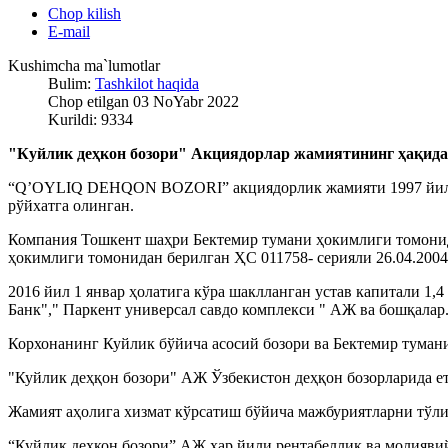
Chop kilish
E-mail
Kushimcha ma`lumotlar
Bulim:
Tashkilot haqida
Chop etilgan 03 NoYabr 2022
Kurildi: 9334
"Куйлик деҳкон бозори" Акциядорлар жамиятининг ҳақид
“Q’OYLIQ DEHQON BOZORI” акциядорлик жамияти 1997 йил ма
рўйхатга олинган.
Компания Тошкент шаҳри Бектемир тумани ҳокимлиги томонида
ҳокимлиги томонидан берилган ҲС 011758- серияли 26.04.2004й
2016 йил 1 январ ҳолатига кўра шаклланган устав капитали 1
Банк"," Паркент универсал савдо комплекси " АЖ ва бошқалар
Корхонанинг Куйлик бўйича асосий бозори ва Бектемир тумани
"Куйлик деҳқон бозори" АЖ Ўзбекистон деҳқон бозорларида е
Жамият аҳолига хизмат кўрсатиш бўйича мажбуриятларни тўли
“Куйлик деҳкон бозори” АЖ ҳар йили рентабеллик ва молияви