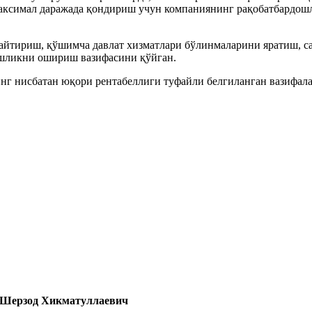
аксимал даражада қондириш учун компаниянинг рақобатбардошл
чайтириш, қўшимча давлат хизматлари бўлинмаларини яратиш, с
ошликни ошириш вазифасини қўйган.
инг нисбатан юқори рентабеллиги туфайли белгиланган вазифал
 Шерзод Хикматуллаевич