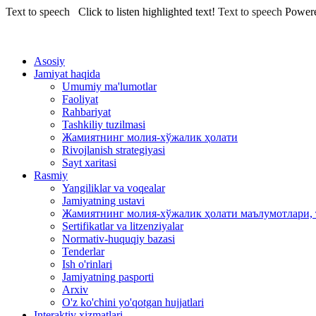
Text to speech
Click to listen highlighted text!
Text to speech
Power
Asosiy
Jamiyat haqida
Umumiy ma'lumotlar
Faoliyat
Rahbariyat
Tashkiliy tuzilmasi
Жамиятнинг молия-хўжалик ҳолати
Rivojlanish strategiyasi
Sayt xaritasi
Rasmiy
Yangiliklar va voqealar
Jamiyatning ustavi
Жамиятнинг молия-хўжалик ҳолати маълумотлари, 
Sertifikatlar va litzenziyalar
Normativ-huquqiy bazasi
Tenderlar
Ish o'rinlari
Jamiyatning pasporti
Arxiv
O'z ko'chini yo'qotgan hujjatlari
Interaktiv xizmatlari