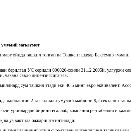
а умумий маълумот
рт ойида ташкил топган ва Тошкент шаҳар Бектемир тумани ҳ
н берилган УС серияли 000020-сонли 31.12.2005й. улгуржи са
. чакана савдо лицензиясига эга.
,4 миллиард сум ташкил этади ёки 46.5 минг евро эквивалент. 
.
да жойлашган 2 та филиали умумий майдони 9,2 гектарни ташки
такчи ўринлардан бирини егаллаб, компания рентабеллиги ҳажм
қ ва ўз вақтида бажаришга интилади.
й ишончлиликнинг ўсиш суръатлари ошганлигини тасдиқлайди. 