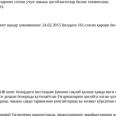
ларини сотиш учун чакана ҳисоблагичлар билан таъминлаш;
);
ент шаҳар ҳокимининг 24.02.2015 йилдаги 161-сонли қарори би
ОАЖ нинг бозордаги мустаҳкам ўрнини сақлаб қолиш ҳамда янг
си деҳқон бозорида кутилаётган ўзгаришларни ҳисобга олган ҳо
риш, чакана савдо тармоғини кенгайтириш ва хизмат кўрсатиш
доимий ўзгарувчан шароитларда, мижозларнинг манфаатларини 