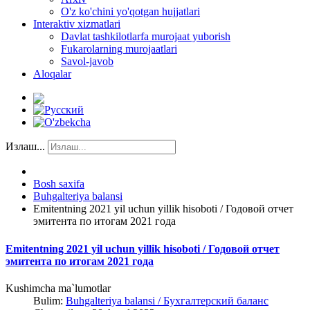
O'z ko'chini yo'qotgan hujjatlari
Interaktiv xizmatlari
Davlat tashkilotlarfa murojaat yuborish
Fukarolarning murojaatlari
Savol-javob
Aloqalar
Излаш...
Bosh saxifa
Buhgalteriya balansi
Emitentning 2021 yil uchun yillik hisoboti / Годовой отчет
эмитента по итогам 2021 года
Emitentning 2021 yil uchun yillik hisoboti / Годовой отчет
эмитента по итогам 2021 года
Kushimcha ma`lumotlar
Bulim:
Buhgalteriya balansi / Бухгалтерский баланс