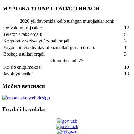
МУРОЖААТЛАР СТАТИСТИКАСИ
2026-yil davomida kelib tushgan murojaatlar soni:
Og`zaki murojaatlar:
12
Telefon / faks orqali:
5
Korporativ web-sayt / e-mail orqali
2
Yagona interaktiv davlat xizmatlari portali orqali:
1
Boshqa usullari orqali:
3
Umumiy soni: 23
Ko’rib chiqilmokda:
10
Javob yuborildi:
13
Мобил версияси
Foydali havolalar