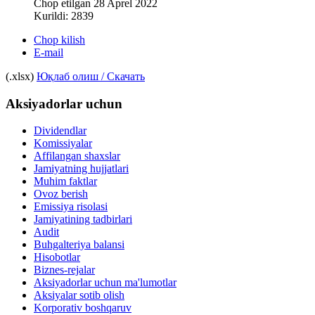
Chop etilgan 28 Aprel 2022
Kurildi: 2839
Chop kilish
E-mail
(.xlsx)
Юқлаб олиш / Скачать
Aksiyadorlar uchun
Dividendlar
Komissiyalar
Affilangan shaxslar
Jamiyatning hujjatlari
Muhim faktlar
Ovoz berish
Emissiya risolasi
Jamiyatining tadbirlari
Audit
Buhgalteriya balansi
Hisobotlar
Biznes-rejalar
Aksiyadorlar uchun ma'lumotlar
Aksiyalar sotib olish
Korporativ boshqaruv