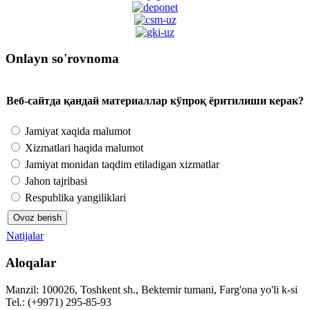
Onlayn so'rovnoma
Веб-сайтда қандай материаллар кўпроқ ёритилиши керак?
Jamiyat xaqida malumot
Xizmatlari haqida malumot
Jamiyat monidan taqdim etiladigan xizmatlar
Jahon tajribasi
Respublika yangiliklari
Natijalar
Aloqalar
Manzil: 100026, Toshkent sh., Bektemir tumani, Farg'ona yo'li k-si
Tel.: (+9971) 295-85-93