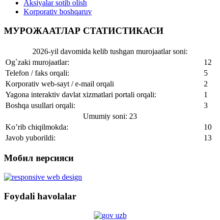
Aksiyalar sotib olish
Korporativ boshqaruv
МУРОЖААТЛАР СТАТИСТИКАСИ
2026-yil davomida kelib tushgan murojaatlar soni:
Og`zaki murojaatlar:
12
Telefon / faks orqali:
5
Korporativ web-sayt / e-mail orqali
2
Yagona interaktiv davlat xizmatlari portali orqali:
1
Boshqa usullari orqali:
3
Umumiy soni: 23
Ko’rib chiqilmokda:
10
Javob yuborildi:
13
Мобил версияси
Foydali havolalar