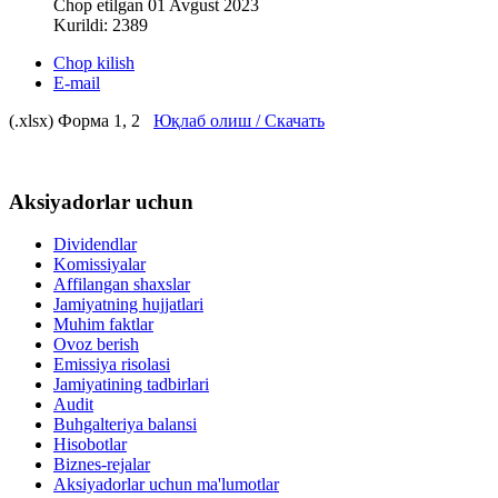
Chop etilgan 01 Avgust 2023
Kurildi: 2389
Chop kilish
E-mail
(.xlsx) Форма 1, 2
Юқлаб олиш / Скачать
Aksiyadorlar uchun
Dividendlar
Komissiyalar
Affilangan shaxslar
Jamiyatning hujjatlari
Muhim faktlar
Ovoz berish
Emissiya risolasi
Jamiyatining tadbirlari
Audit
Buhgalteriya balansi
Hisobotlar
Biznes-rejalar
Aksiyadorlar uchun ma'lumotlar