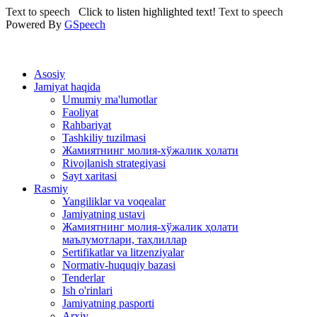
Text to speech
Click to listen highlighted text!
Text to speech
Powered By
GSpeech
Asosiy
Jamiyat haqida
Umumiy ma'lumotlar
Faoliyat
Rahbariyat
Tashkiliy tuzilmasi
Жамиятнинг молия-хўжалик ҳолати
Rivojlanish strategiyasi
Sayt xaritasi
Rasmiy
Yangiliklar va voqealar
Jamiyatning ustavi
Жамиятнинг молия-хўжалик ҳолати
маълумотлари, таҳлиллар
Sertifikatlar va litzenziyalar
Normativ-huquqiy bazasi
Tenderlar
Ish o'rinlari
Jamiyatning pasporti
Arxiv