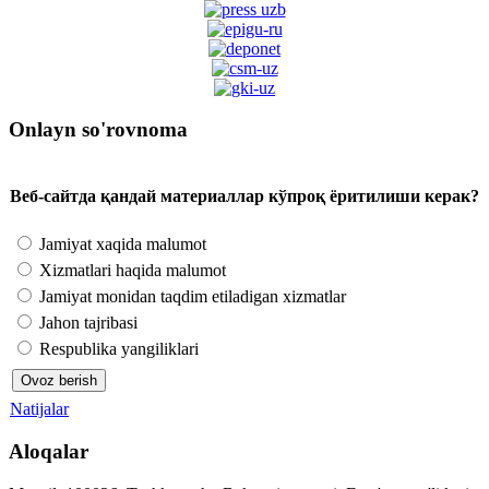
Onlayn so'rovnoma
Веб-сайтда қандай материаллар кўпроқ ёритилиши керак?
Jamiyat xaqida malumot
Xizmatlari haqida malumot
Jamiyat monidan taqdim etiladigan xizmatlar
Jahon tajribasi
Respublika yangiliklari
Natijalar
Aloqalar