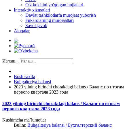
O'z ko'chini yo'qotgan hujjatlari
Interaktiv xizmatlari
Davlat tashkilotlarfa murojaat yuborish
Fukarolarning murojaatlari
Savol-javob
Aloqalar
Излаш...
Bosh saxifa
Buhgalteriya balansi
2023 yilning birinchi chorakdagi balans / Баланс по итогам
первого квартала 2023 года
2023 yilning birinchi chorakdagi balans / Баланс по итогам
первого квартала 2023 года
Kushimcha ma`lumotlar
Bulim:
Buhgalteriya balansi / Бухгалтерский баланс