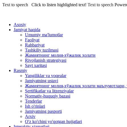
Text to speech
Click to listen highlighted text!
Text to speech
Power
Asosiy
Jamiyat haqida
Umumiy ma'lumotlar
Faoliyat
Rahbariyat
Tashkiliy tuzilmasi
Жамиятнинг молия-хўжалик ҳолати
Rivojlanish strategiyasi
Sayt xaritasi
Rasmiy
Yangiliklar va voqealar
Jamiyatning ustavi
Жамиятнинг молия-хўжалик ҳолати маълумотлари, 
Sertifikatlar va litzenziyalar
Normativ-huquqiy bazasi
Tenderlar
Ish o'rinlari
Jamiyatning pasporti
Arxiv
O'z ko'chini yo'qotgan hujjatlari
Interaktiv xizmatlari