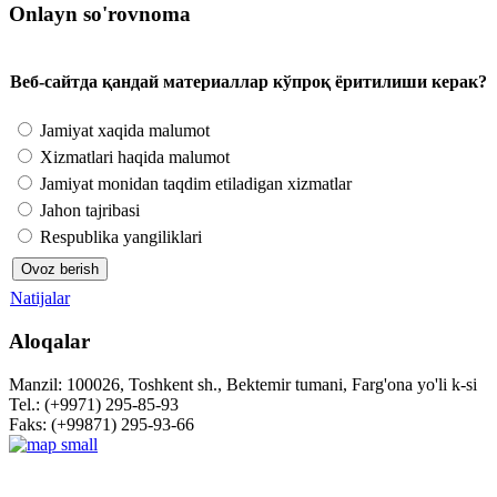
Onlayn so'rovnoma
Веб-сайтда қандай материаллар кўпроқ ёритилиши керак?
Jamiyat xaqida malumot
Xizmatlari haqida malumot
Jamiyat monidan taqdim etiladigan xizmatlar
Jahon tajribasi
Respublika yangiliklari
Natijalar
Aloqalar
Manzil: 100026, Toshkent sh., Bektemir tumani, Farg'ona yo'li k-si
Tel.: (+9971) 295-85-93
Faks: (+99871) 295-93-66