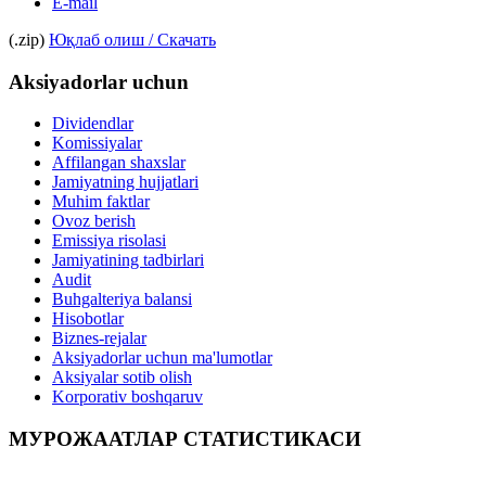
E-mail
(.zip)
Юқлаб олиш / Скачать
Aksiyadorlar uchun
Dividendlar
Komissiyalar
Affilangan shaxslar
Jamiyatning hujjatlari
Muhim faktlar
Ovoz berish
Emissiya risolasi
Jamiyatining tadbirlari
Audit
Buhgalteriya balansi
Hisobotlar
Biznes-rejalar
Aksiyadorlar uchun ma'lumotlar
Aksiyalar sotib olish
Korporativ boshqaruv
МУРОЖААТЛАР СТАТИСТИКАСИ