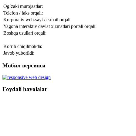
Og`zaki murojaatlar:
Telefon / faks orqali:
Korporativ web-sayt / e-mail orqali
Yagona interaktiv davlat xizmatlari portali orqali:
Boshqa usullari orqali:
Ko’rib chiqilmokda:
Javob yuborildi:
Мобил версияси
Foydali havolalar