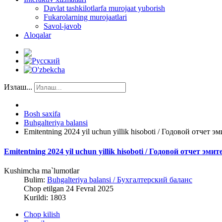
Davlat tashkilotlarfa murojaat yuborish
Fukarolarning murojaatlari
Savol-javob
Aloqalar
Излаш...
Bosh saxifa
Buhgalteriya balansi
Emitentning 2024 yil uchun yillik hisoboti / Годовой отчет 
Emitentning 2024 yil uchun yillik hisoboti / Годовой отчет эми
Kushimcha ma`lumotlar
Bulim:
Buhgalteriya balansi / Бухгалтерский баланс
Chop etilgan 24 Fevral 2025
Kurildi: 1803
Chop kilish