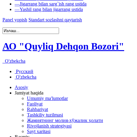
—
Jigarrang bilan sarg`ish rang ustida
—
Yashil rang bilan jigarrang ustida
Panel yopish
Standart sozlashni qaytarish
АО "Quyliq Dehqon Bozori"
O'zbekcha
Русский
O'zbekcha
Asosiy
Jamiyat haqida
Umumiy ma'lumotlar
Faoliyat
Rahbariyat
Tashkiliy tuzilmasi
Жамиятнинг молия-хўжалик ҳолати
Rivojlanish strategiyasi
Sayt xaritasi
Rasmiy