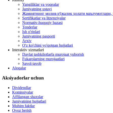
Yangiliklar va voqealar
Jamiyatning ustavi
Жамиятнинг молия-хўжалик ҳолати маълумотлари, 
Sertifikatlar va litzenziyalar
Normativ-huquqiy bazasi
Tenderlar
Ish o'rinlari
Jamiyatning pasporti
Arxiv
O'z ko'chini yo'qotgan hujjatlari
Interaktiv xizmatlari
Davlat tashkilotlarfa murojaat yuborish
Fukarolarning murojaatlari
Savol-javob
Aloqalar
Aksiyadorlar uchun
Dividendlar
Komissiyalar
Affilangan shaxslar
Jamiyatning hujjatlari
Muhim faktlar
Ovoz berish