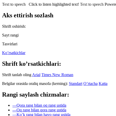
Text to speech
Click to listen highlighted text!
Text to speech
Power
Aks ettirish sozlash
Shrift oshirish:
Sayt rangi
Tasvirlari
Ko’rsatkichlar
Shrift ko’rsatkichlari:
Shrift tanlab oling
Arial
Times New Roman
Belgilar orasida oraliq masofa (kerning):
Standart
O’rtacha
Katta
Rangi saylash chizmalar:
—
Qora rang bilan oq rang ustida
—
Oq rang bilan qora rang ustida
—
Ko’k rang bilan havo rang ustida