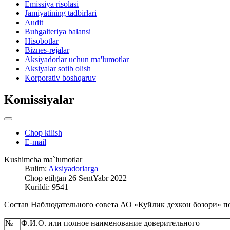
Emissiya risolasi
Jamiyatining tadbirlari
Audit
Buhgalteriya balansi
Hisobotlar
Biznes-rejalar
Aksiyadorlar uchun ma'lumotlar
Aksiyalar sotib olish
Korporativ boshqaruv
Komissiyalar
Chop kilish
E-mail
Kushimcha ma`lumotlar
Bulim:
Aksiyadorlarga
Chop etilgan 26 SentYabr 2022
Kurildi: 9541
Состав Наблюдательного совета АО «Куйлик дехкон бозори» по
№
Ф.И.О. или полное наименование доверительного