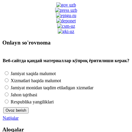
Onlayn so'rovnoma
Веб-сайтда қандай материаллар кўпроқ ёритилиши керак?
Jamiyat xaqida malumot
Xizmatlari haqida malumot
Jamiyat monidan taqdim etiladigan xizmatlar
Jahon tajribasi
Respublika yangiliklari
Natijalar
Aloqalar