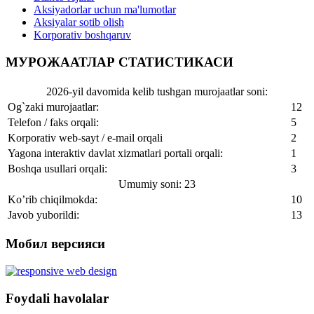
Aksiyadorlar uchun ma'lumotlar
Aksiyalar sotib olish
Korporativ boshqaruv
МУРОЖААТЛАР СТАТИСТИКАСИ
2026-yil davomida kelib tushgan murojaatlar soni:
Og`zaki murojaatlar:
12
Telefon / faks orqali:
5
Korporativ web-sayt / e-mail orqali
2
Yagona interaktiv davlat xizmatlari portali orqali:
1
Boshqa usullari orqali:
3
Umumiy soni: 23
Ko’rib chiqilmokda:
10
Javob yuborildi:
13
Мобил версияси
Foydali havolalar