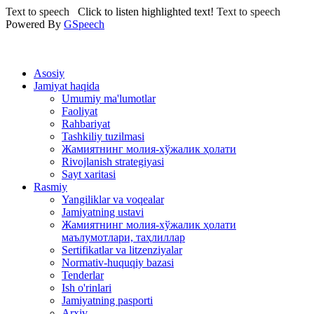
Text to speech
Click to listen highlighted text!
Text to speech
Powered By
GSpeech
Asosiy
Jamiyat haqida
Umumiy ma'lumotlar
Faoliyat
Rahbariyat
Tashkiliy tuzilmasi
Жамиятнинг молия-хўжалик ҳолати
Rivojlanish strategiyasi
Sayt xaritasi
Rasmiy
Yangiliklar va voqealar
Jamiyatning ustavi
Жамиятнинг молия-хўжалик ҳолати
маълумотлари, таҳлиллар
Sertifikatlar va litzenziyalar
Normativ-huquqiy bazasi
Tenderlar
Ish o'rinlari
Jamiyatning pasporti
Arxiv