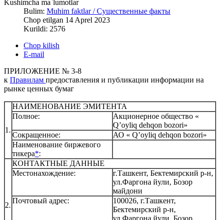
Kushimcha ma`lumotlar
Bulim:
Muhim faktlar / Существенные факты
Chop etilgan 14 Aprel 2023
Kurildi: 2576
Chop kilish
E-mail
ПРИЛОЖЕНИЕ № 3-8
к
Правилам
предоставления и публикации информации на
рынке ценных бумаг
НАИМЕНОВАНИЕ ЭМИТЕНТА
Полное:
Акционерное общество «
Q’oyliq dehqon bozori»
1.
Сокращенное:
АО « Q’oyliq dehqon bozori»
Наименование биржевого
тикера
*
:
КОНТАКТНЫЕ ДАННЫЕ
Местонахождение:
г.Ташкент, Бектемирский р-н,
ул.Фаргона йули, Бозор
майдони
Почтовый адрес:
100026, г.Ташкент,
2.
Бектемирский р-н,
ул.Фаргона йули, Бозор