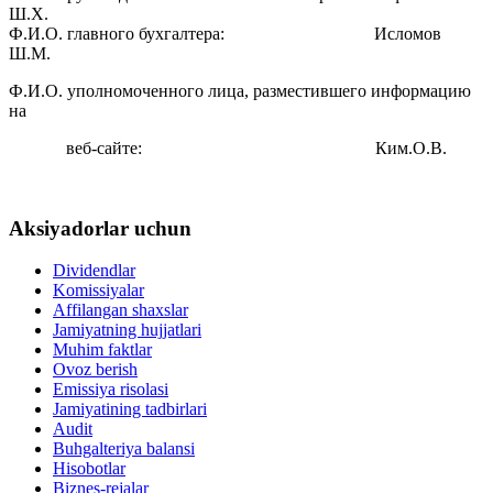
Ш.Х.
‎Ф.И.О. главного бухгалтера: Исломов
Ш.М.
‎Ф.И.О. уполномоченного лица, разместившего информацию
на
веб-сайте: Ким.О.В.
Aksiyadorlar uchun
Dividendlar
Komissiyalar
Affilangan shaxslar
Jamiyatning hujjatlari
Muhim faktlar
Ovoz berish
Emissiya risolasi
Jamiyatining tadbirlari
Audit
Buhgalteriya balansi
Hisobotlar
Biznes-rejalar