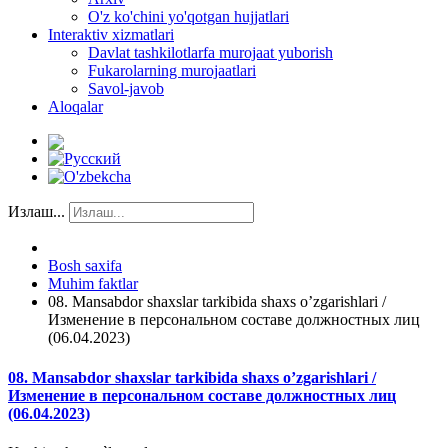
O'z ko'chini yo'qotgan hujjatlari
Interaktiv xizmatlari
Davlat tashkilotlarfa murojaat yuborish
Fukarolarning murojaatlari
Savol-javob
Aloqalar
Излаш...
Bosh saxifa
Muhim faktlar
08. Mansabdor shaxslar tarkibida shaxs o’zgarishlari /
Изменение в персональном составе должностных лиц
(06.04.2023)
08. Mansabdor shaxslar tarkibida shaxs o’zgarishlari /
Изменение в персональном составе должностных лиц
(06.04.2023)