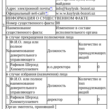
майдони
Адрес электронной почты
*
:
info@kuylyuk- bozori.uz
Официальный веб-сайт
*
:
w.w.w.kuylyuk-bozori.uz
ИНФОРМАЦИЯ О СУЩЕСТВЕННОМ ФАКТЕ
Номер существенного факта:
08
3.
Наименование
Изменение в составе
существенного факта:
исполнительного органа
в случае прекращения полномочия лица
Ф.И.О. лица или
Количество и
полное
тип
№
наименование
Должность
принадлежащих
доверительного
акций
управляющего
Рафиков Шерзод
1
и.о.директора
0
0
Хикматуллаевич
в случае избрания (назначения) лица
Ф.И.О. или полное
Количество и
наименование
тип
№
Должность
доверительного
принадлежащих
управляющего
акций
1.
Рафиков Шерзод
директор
0
0
Хикматуллаевич
Орган эмитента, принявший