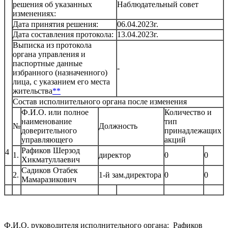
решения об указанных
Наблюдательный совет
изменениях:
Дата принятия решения:
06.04.2023г.
Дата составления протокола:
13.04.2023г.
Выписка из протокола
органа управления и
паспортные данные
-
избранного (назначенного)
лица, с указанием его места
жительства
**
Состав исполнительного органа после изменения
Ф.И.О. или полное
Количество и
наименование
тип
№
Должность
доверительного
принадлежащих
управляющего
акций
Рафиков Шерзод
4
1.
директор
0
0
Хикматуллаевич
Садиков Отабек
2.
1-й зам.директора
0
0
Мамаразикович
Ф.И.О. руководителя исполнительного органа: Рафиков