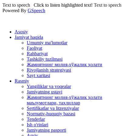
Text to speech
Click to listen highlighted text!
Text to speech
Powered By
GSpeech
Asosiy
Jamiyat haqida
Umumiy ma'lumotlar
Faoliyat
Rahbariyat
Tashkiliy tuzilmasi
Жамиятнинг молия-хўжалик ҳолати
Rivojlanish strategiyasi
Sayt xaritasi
Rasmiy
Yangiliklar va voqealar
Jamiyatning ustavi
Жамиятнинг молия-хўжалик ҳолати
маълумотлари, таҳлиллар
Sertifikatlar va litzenziyalar
Normativ-huquqiy bazasi
Tenderlar
Ish o'rinlari
Jamiyatning pasporti
Arxiv