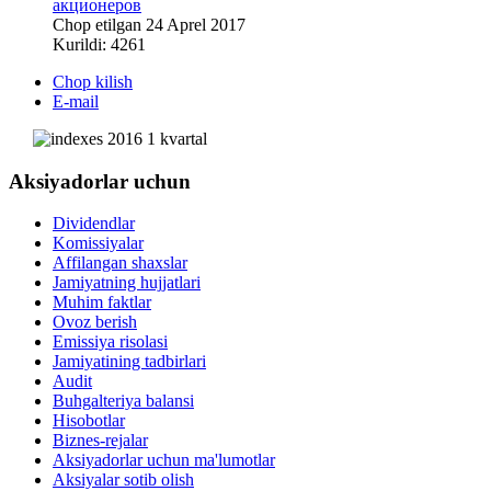
акционеров
Chop etilgan 24 Aprel 2017
Kurildi: 4261
Chop kilish
E-mail
Aksiyadorlar uchun
Dividendlar
Komissiyalar
Affilangan shaxslar
Jamiyatning hujjatlari
Muhim faktlar
Ovoz berish
Emissiya risolasi
Jamiyatining tadbirlari
Audit
Buhgalteriya balansi
Hisobotlar
Biznes-rejalar
Aksiyadorlar uchun ma'lumotlar
Aksiyalar sotib olish