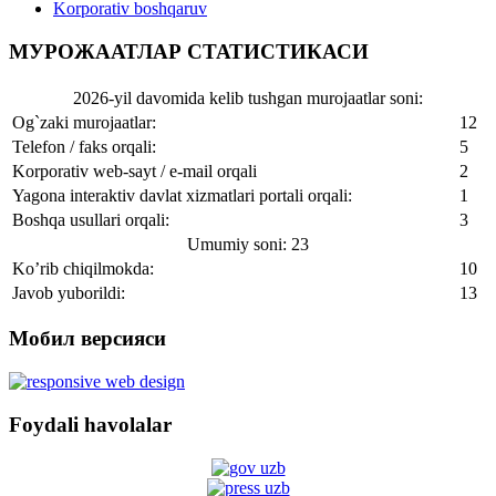
Korporativ boshqaruv
МУРОЖААТЛАР СТАТИСТИКАСИ
2026-yil davomida kelib tushgan murojaatlar soni:
Og`zaki murojaatlar:
12
Telefon / faks orqali:
5
Korporativ web-sayt / e-mail orqali
2
Yagona interaktiv davlat xizmatlari portali orqali:
1
Boshqa usullari orqali:
3
Umumiy soni: 23
Ko’rib chiqilmokda:
10
Javob yuborildi:
13
Мобил версияси
Foydali havolalar