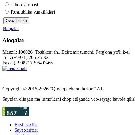
Jahon tajribasi
Respublika yangiliklari
Natijalar
Aloqalar
Manzil: 100026, Toshkent sh., Bektemir tumani, Farg'ona yo'li k-si
Tel.: (+9971) 295-85-93
Faks: (+99871) 295-93-66
Copyright © 2015-2026 "Quyliq dehqon bozori" AJ.
Saytdan olingan ma`lumotlarni chop etilganda veb-saytga havola qilis
Bosh saxifa
Sayt xaritasi