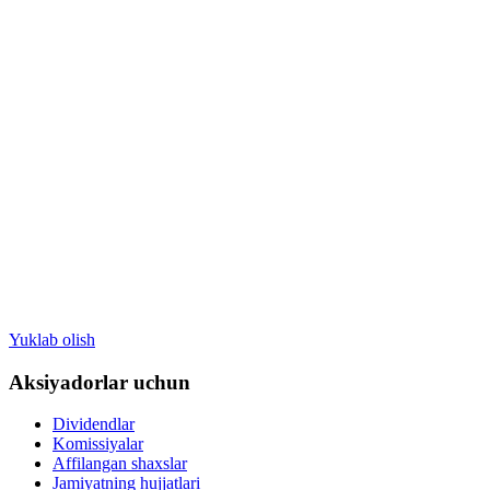
Yuklab olish
Aksiyadorlar uchun
Dividendlar
Komissiyalar
Affilangan shaxslar
Jamiyatning hujjatlari