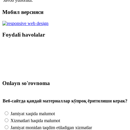
Javob yuborildi:
Мобил версияси
Foydali havolalar
Onlayn so'rovnoma
Веб-сайтда қандай материаллар кўпроқ ёритилиши керак?
Jamiyat xaqida malumot
Xizmatlari haqida malumot
Jamiyat monidan taqdim etiladigan xizmatlar