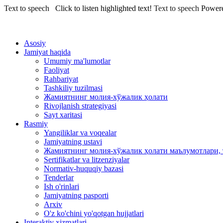
Text to speech
Click to listen highlighted text!
Text to speech
Power
Asosiy
Jamiyat haqida
Umumiy ma'lumotlar
Faoliyat
Rahbariyat
Tashkiliy tuzilmasi
Жамиятнинг молия-хўжалик ҳолати
Rivojlanish strategiyasi
Sayt xaritasi
Rasmiy
Yangiliklar va voqealar
Jamiyatning ustavi
Жамиятнинг молия-хўжалик ҳолати маълумотлари, 
Sertifikatlar va litzenziyalar
Normativ-huquqiy bazasi
Tenderlar
Ish o'rinlari
Jamiyatning pasporti
Arxiv
O'z ko'chini yo'qotgan hujjatlari
Interaktiv xizmatlari