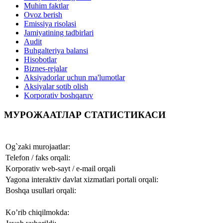
Muhim faktlar
Ovoz berish
Emissiya risolasi
Jamiyatining tadbirlari
Audit
Buhgalteriya balansi
Hisobotlar
Biznes-rejalar
Aksiyadorlar uchun ma'lumotlar
Aksiyalar sotib olish
Korporativ boshqaruv
МУРОЖААТЛАР СТАТИСТИКАСИ
Og`zaki murojaatlar:
Telefon / faks orqali:
Korporativ web-sayt / e-mail orqali
Yagona interaktiv davlat xizmatlari portali orqali:
Boshqa usullari orqali:
Ko’rib chiqilmokda: