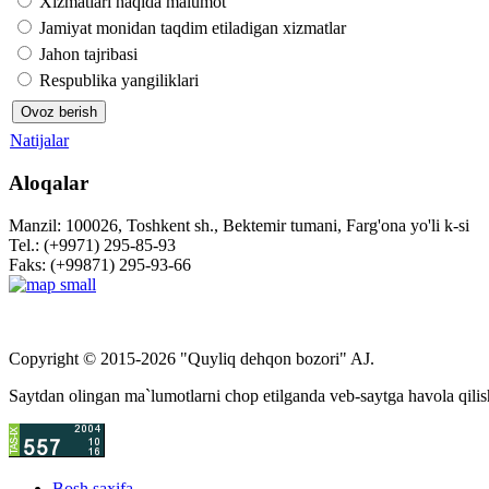
Xizmatlari haqida malumot
Jamiyat monidan taqdim etiladigan xizmatlar
Jahon tajribasi
Respublika yangiliklari
Natijalar
Aloqalar
Manzil: 100026, Toshkent sh., Bektemir tumani, Farg'ona yo'li k-si
Tel.: (+9971) 295-85-93
Faks: (+99871) 295-93-66
Copyright © 2015-2026 "Quyliq dehqon bozori" AJ.
Saytdan olingan ma`lumotlarni chop etilganda veb-saytga havola qilis
Bosh saxifa