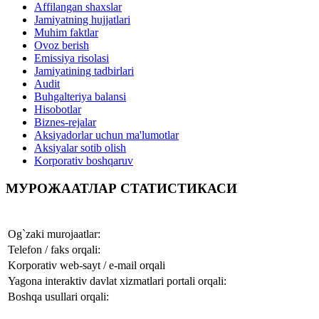
Affilangan shaxslar
Jamiyatning hujjatlari
Muhim faktlar
Ovoz berish
Emissiya risolasi
Jamiyatining tadbirlari
Audit
Buhgalteriya balansi
Hisobotlar
Biznes-rejalar
Aksiyadorlar uchun ma'lumotlar
Aksiyalar sotib olish
Korporativ boshqaruv
МУРОЖААТЛАР СТАТИСТИКАСИ
Og`zaki murojaatlar:
Telefon / faks orqali:
Korporativ web-sayt / e-mail orqali
Yagona interaktiv davlat xizmatlari portali orqali:
Boshqa usullari orqali: