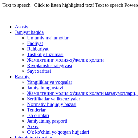
Text to speech
Click to listen highlighted text!
Text to speech
Power
Asosiy
Jamiyat haqida
Umumiy ma'lumotlar
Faoliyat
Rahbariyat
Tashkiliy tuzilmasi
Жамиятнинг молия-хўжалик ҳолати
Rivojlanish strategiyasi
Sayt xaritasi
Rasmiy
Yangiliklar va voqealar
Jamiyatning ustavi
Жамиятнинг молия-хўжалик ҳолати маълумотлари, 
Sertifikatlar va litzenziyalar
Normativ-huquqiy bazasi
Tenderlar
Ish o'rinlari
Jamiyatning pasporti
Arxiv
O'z ko'chini yo'qotgan hujjatlari
Interaktiv xizmatlari