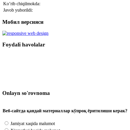
Ko’rib chiqilmokda:
Javob yuborildi:
Мобил версияси
Foydali havolalar
Onlayn so'rovnoma
Веб-сайтда қандай материаллар кўпроқ ёритилиши керак?
Jamiyat xaqida malumot