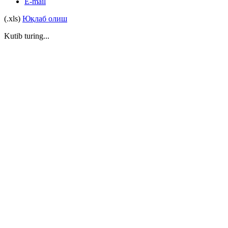
E-mail
(.xls)
Юқлаб олиш
Kutib turing...