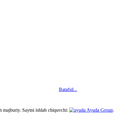
Batafsil...
h majburiy. Saytni ishlab chiquvchi:
Ayuda Group
.