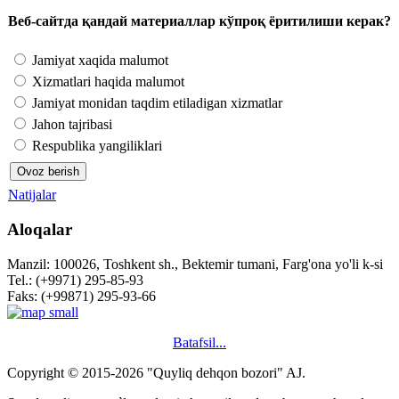
Веб-сайтда қандай материаллар кўпроқ ёритилиши керак?
Jamiyat xaqida malumot
Xizmatlari haqida malumot
Jamiyat monidan taqdim etiladigan xizmatlar
Jahon tajribasi
Respublika yangiliklari
Natijalar
Aloqalar
Manzil: 100026, Toshkent sh., Bektemir tumani, Farg'ona yo'li k-si
Tel.: (+9971) 295-85-93
Faks: (+99871) 295-93-66
Batafsil...
Copyright © 2015-2026 "Quyliq dehqon bozori" AJ.