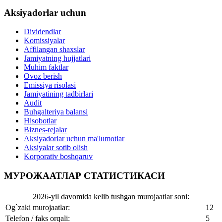
Aksiyadorlar uchun
Dividendlar
Komissiyalar
Affilangan shaxslar
Jamiyatning hujjatlari
Muhim faktlar
Ovoz berish
Emissiya risolasi
Jamiyatining tadbirlari
Audit
Buhgalteriya balansi
Hisobotlar
Biznes-rejalar
Aksiyadorlar uchun ma'lumotlar
Aksiyalar sotib olish
Korporativ boshqaruv
МУРОЖААТЛАР СТАТИСТИКАСИ
2026-yil davomida kelib tushgan murojaatlar soni:
Og`zaki murojaatlar:
12
Telefon / faks orqali:
5