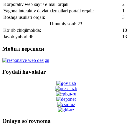
Korporativ web-sayt / e-mail orqali
2
Yagona interaktiv davlat xizmatlari portali orqali:
1
Boshqa usullari orqali:
3
Umumiy soni: 23
Ko’rib chiqilmokda:
10
Javob yuborildi:
13
Мобил версияси
Foydali havolalar
Onlayn so'rovnoma