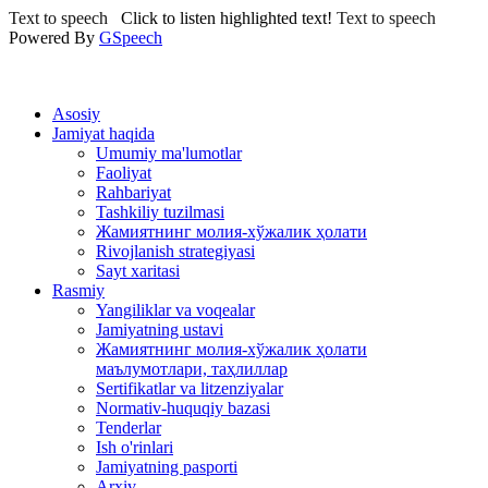
Text to speech
Click to listen highlighted text!
Text to speech
Powered By
GSpeech
Asosiy
Jamiyat haqida
Umumiy ma'lumotlar
Faoliyat
Rahbariyat
Tashkiliy tuzilmasi
Жамиятнинг молия-хўжалик ҳолати
Rivojlanish strategiyasi
Sayt xaritasi
Rasmiy
Yangiliklar va voqealar
Jamiyatning ustavi
Жамиятнинг молия-хўжалик ҳолати
маълумотлари, таҳлиллар
Sertifikatlar va litzenziyalar
Normativ-huquqiy bazasi
Tenderlar
Ish o'rinlari
Jamiyatning pasporti
Arxiv