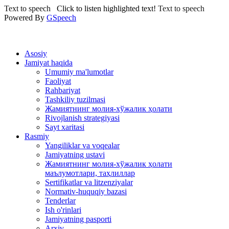
Text to speech
Click to listen highlighted text!
Text to speech
Powered By
GSpeech
Asosiy
Jamiyat haqida
Umumiy ma'lumotlar
Faoliyat
Rahbariyat
Tashkiliy tuzilmasi
Жамиятнинг молия-хўжалик ҳолати
Rivojlanish strategiyasi
Sayt xaritasi
Rasmiy
Yangiliklar va voqealar
Jamiyatning ustavi
Жамиятнинг молия-хўжалик ҳолати
маълумотлари, таҳлиллар
Sertifikatlar va litzenziyalar
Normativ-huquqiy bazasi
Tenderlar
Ish o'rinlari
Jamiyatning pasporti
Arxiv