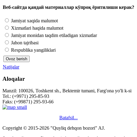
Веб-сайтда қандай материаллар кўпроқ ёритилиши керак?
Jamiyat xaqida malumot
Xizmatlari haqida malumot
Jamiyat monidan taqdim etiladigan xizmatlar
Jahon tajribasi
Respublika yangiliklari
Natijalar
Aloqalar
Manzil: 100026, Toshkent sh., Bektemir tumani, Farg'ona yo'li k-si
Tel.: (+9971) 295-85-93
Faks: (+99871) 295-93-66
Batafsil...
Copyright © 2015-2026 "Quyliq dehqon bozori" AJ.