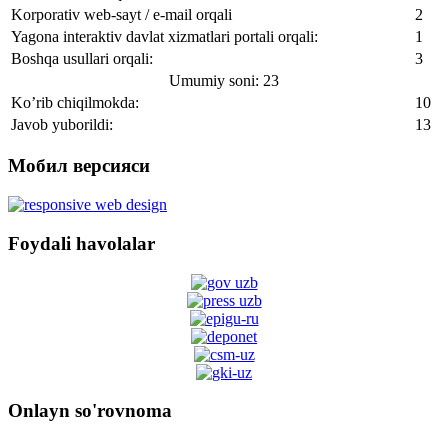
Korporativ web-sayt / e-mail orqali
2
Yagona interaktiv davlat xizmatlari portali orqali:
1
Boshqa usullari orqali:
3
Umumiy soni: 23
Ko’rib chiqilmokda:
10
Javob yuborildi:
13
Мобил версияси
Foydali havolalar
Onlayn so'rovnoma