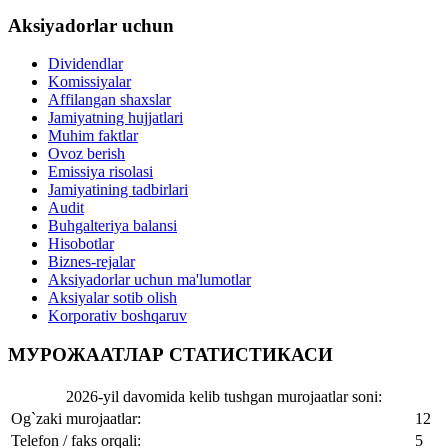
Aksiyadorlar uchun
Dividendlar
Komissiyalar
Affilangan shaxslar
Jamiyatning hujjatlari
Muhim faktlar
Ovoz berish
Emissiya risolasi
Jamiyatining tadbirlari
Audit
Buhgalteriya balansi
Hisobotlar
Biznes-rejalar
Aksiyadorlar uchun ma'lumotlar
Aksiyalar sotib olish
Korporativ boshqaruv
МУРОЖААТЛАР СТАТИСТИКАСИ
2026-yil davomida kelib tushgan murojaatlar soni:
Og`zaki murojaatlar:
12
Telefon / faks orqali:
5