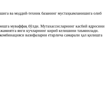
шига ва моддий-техник базанинг мустаҳкамланишига олиб
ришга муваффақ бўлди. Мутахассисларнинг касбий ядросини
 жамиятга янги кучларнинг кириб келишини таъминлади.
 комбинацияси вазифаларни етарлича самарали ҳал қилишга