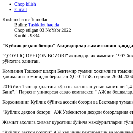
Chop kilish
E-mail
Kushimcha ma`lumotlar
Bulim:
Tashkilot haqida
Chop etilgan 03 NoYabr 2022
Kurildi: 9334
"Куйлик деҳкон бозори" Акциядорлар жамиятининг ҳақид
“Q’OYLIQ DEHQON BOZORI” акциядорлик жамияти 1997 йил ма
рўйхатга олинган.
Компания Тошкент шаҳри Бектемир тумани ҳокимлиги томонида
ҳокимлиги томонидан берилган ҲС 011758- серияли 26.04.2004й
2016 йил 1 январ ҳолатига кўра шаклланган устав капитали 1
Банк"," Паркент универсал савдо комплекси " АЖ ва бошқалар
Корхонанинг Куйлик бўйича асосий бозори ва Бектемир тумани
"Куйлик деҳқон бозори" АЖ Ўзбекистон деҳқон бозорларида е
Жамият аҳолига хизмат кўрсатиш бўйича мажбуриятларни тўли
“Куйлик деҳкон бозори” АЖ ҳар йили рентабеллик ва молияви