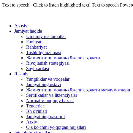
Text to speech
Click to listen highlighted text!
Text to speech
Power
Asosiy
Jamiyat haqida
Umumiy ma'lumotlar
Faoliyat
Rahbariyat
Tashkiliy tuzilmasi
Жамиятнинг молия-хўжалик ҳолати
Rivojlanish strategiyasi
Sayt xaritasi
Rasmiy
Yangiliklar va voqealar
Jamiyatning ustavi
Жамиятнинг молия-хўжалик ҳолати маълумотлари, 
Sertifikatlar va litzenziyalar
Normativ-huquqiy bazasi
Tenderlar
Ish o'rinlari
Jamiyatning pasporti
Arxiv
O'z ko'chini yo'qotgan hujjatlari
Interaktiv xizmatlari