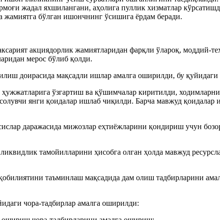
армоғи жадал яхшилангани, аҳолига пуллик хизматлар кўрсатишд
а жамиятга бўлган ишончнинг ўсишига ёрдам беради.
аксарият акциядорлик жамиятларидан фарқли ўлароқ, моддий-те
аридан мерос бўлиб қолди.
илиш доирасида мақсадли ишлар амалга оширилди, бу қуйидаги 
ис ҳужжатларига ўзгартиш ва қўшимчалар киритилди, ходимлар
 солувчи янги қоидалар ишлаб чиқилди. Барча мавжуд қоидала
сислар даражасида мижозлар еҳтиёжларини қондириш учун боз
ликвидлик тамойилларини ҳисобга олган ҳолда мавжуд ресурсла
қобилиятини таъминлаш мақсадида дам олиш тадбирларини амал
идаги чора-тадбирлар амалга оширилди:
ни ошириш чора-тадбирларини амалга ошириш;