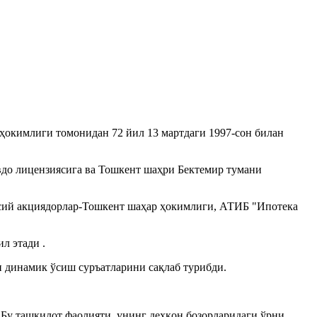
окимлиги томонидан 72 йил 13 мартдаги 1997-сон билан
вдо лицензиясига ва Тошкент шаҳри Бектемир тумани
Асосий акциядорлар-Тошкент шаҳар ҳокимлиги, АТИБ "Ипотека
л этади .
и динамик ўсиш суръатларини сақлаб турибди.
Бу ташкилот фаолияти, унинг деҳқон бозорларидаги ўрни