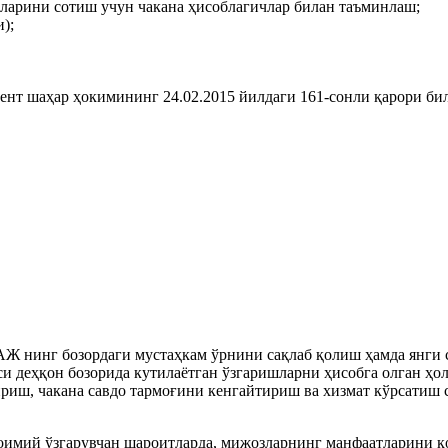
ларини сотиш учун чакана ҳисоблагичлар билан таъминлаш;
);
ент шаҳар ҳокимининг 24.02.2015 йилдаги 161-сонли қарори би
ОАЖ нинг бозордаги мустаҳкам ўрнини сақлаб қолиш ҳамда янг
си деҳқон бозорида кутилаётган ўзгаришларни ҳисобга олган ҳо
риш, чакана савдо тармоғини кенгайтириш ва хизмат кўрсатиш
доимий ўзгарувчан шароитларда, мижозларнинг манфаатларини 