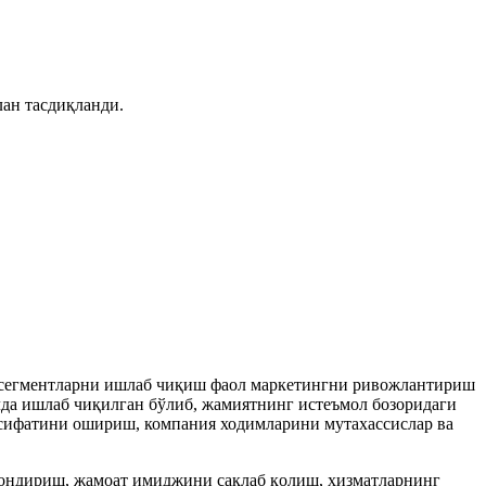
лан тасдиқланди.
и сегментларни ишлаб чиқиш фаол маркетингни ривожлантириш
лда ишлаб чиқилган бўлиб, жамиятнинг истеъмол бозоридаги
 сифатини ошириш, компания ходимларини мутахассислар ва
қондириш, жамоат имиджини сақлаб қолиш, хизматларнинг