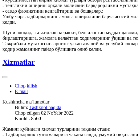
- тенгликни ошириш орқали молиявий барқарорликни мустаҳк
- савдо фаолиятини кенгайтириш ва бошқалар.;
Ушбу чора-тадбирларнинг амалга оширилиши барча асосий мо
келди.
Шуни алоҳида таъкидлаш керакки, белгиланган муддат давоми
бирлаштиришга, жамоага келаётган ходимларнинг ўқиши ва те
Тажрибали мутахассисларнинг улкан амалий ва услубий юклар
қодир жамоанинг пайдо бўлишига олиб келди.
Xizmatlar
Chop kilish
E-mail
Kushimcha ma`lumotlar
Bulim:
Tashkilot haqida
Chop etilgan 02 NoYabr 2022
Kurildi: 8560
Жамият қуйидаги хизмат турларини тақдим етади:
- Тадбиркорлик тузилмаларига чакана савдо, умумий овқатлан