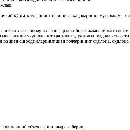
амлаш;
лиявий кўрсаткичларнинг ошишига, кадрларнинг мустаҳкамлани
да ижроия органи мутахассислардан иборат жамоани шаклланти
з мослашиши учун шароит яратишга қаратилган кадрлар сиёсати
и ва янги ёш ходимларнинг янги ғояларининг оқилона, оқилона
иш ва маиший объектларни ижарага бериш;