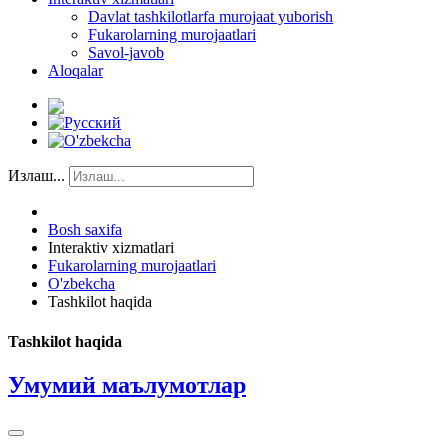
Davlat tashkilotlarfa murojaat yuborish
Fukarolarning murojaatlari
Savol-javob
Aloqalar
Излаш...
Bosh saxifa
Interaktiv xizmatlari
Fukarolarning murojaatlari
O'zbekcha
Tashkilot haqida
Tashkilot haqida
Умумий маълумотлар