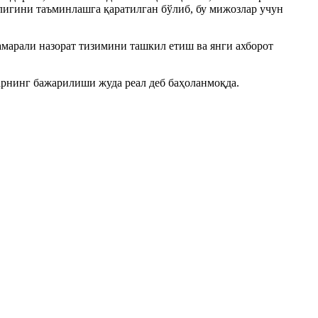
игини таъминлашга қаратилган бўлиб, бу мижозлар учун
амарали назорат тизимини ташкил етиш ва янги ахборот
арнинг бажарилиши жуда реал деб баҳоланмоқда.