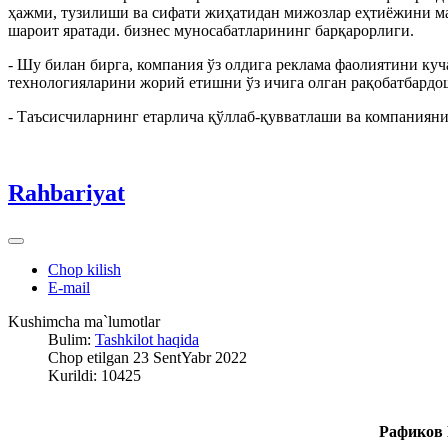
ҳажми, тузилиши ва сифати жиҳатидан мижозлар еҳтиёжини м
шароит яратади. бизнес муносабатларининг барқарорлиги.
- Шу билан бирга, компания ўз олдига реклама фаолиятини ку
технологияларини жорий етишни ўз ичига олган рақобатбард
- Таъсисчиларнинг етарлича қўллаб-қувватлаши ва компаниян
Rahbariyat
Chop kilish
E-mail
Kushimcha ma`lumotlar
Bulim:
Tashkilot haqida
Chop etilgan 23 SentYabr 2022
Kurildi: 10425
Рафиков