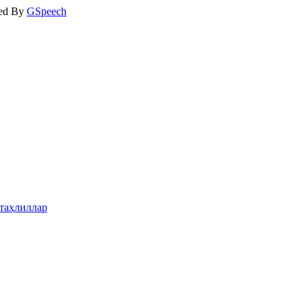
ed By
GSpeech
таҳлиллар