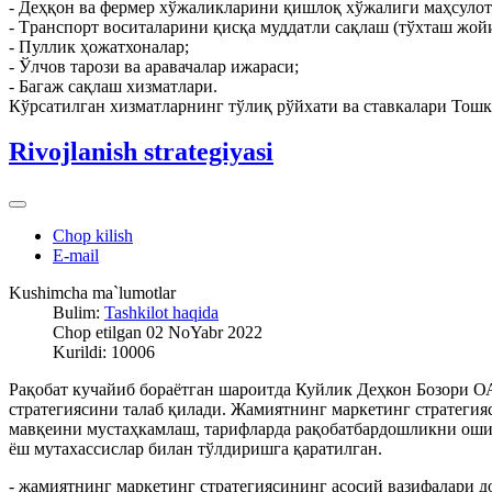
- Деҳқон ва фермер хўжаликларини қишлоқ хўжалиги маҳсулот
- Tранспорт воситаларини қисқа муддатли сақлаш (тўхташ жойи
- Пуллик ҳожатхоналар;
- Ўлчов тарози ва аравачалар ижараси;
- Багаж сақлаш хизматлари.
Кўрсатилган хизматларнинг тўлиқ рўйхати ва ставкалари Тошк
Rivojlanish strategiyasi
Chop kilish
E-mail
Kushimcha ma`lumotlar
Bulim:
Tashkilot haqida
Chop etilgan 02 NoYabr 2022
Kurildi: 10006
Рақобат кучайиб бораётган шароитда Куйлик Деҳкон Бозори 
стратегиясини талаб қилади. Жамиятнинг маркетинг стратегия
мавқеини мустаҳкамлаш, тарифларда рақобатбардошликни оши
ёш мутахассислар билан тўлдиришга қаратилган.
- жамиятнинг маркетинг стратегиясининг асосий вазифалари 