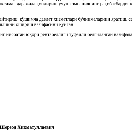
аксимал даражада қондириш учун компаниянинг рақобатбардошл
чайтириш, қўшимча давлат хизматлари бўлинмаларини яратиш, с
ошликни ошириш вазифасини қўйган.
инг нисбатан юқори рентабеллиги туфайли белгиланган вазифал
 Шерзод Хикматуллаевич