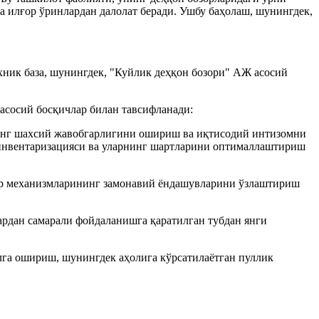
а илғор ўринлардан далолат беради. Ушбу баҳолаш, шунингдек,
хник база, шунингдек, "Куйлик деҳқон бозори" АЖ асосий
асосий босқичлар билан тавсифланади:
нинг шахсий жавобгарлигини ошириш ва иқтисодий интизомни
р инвентаризацияси ва уларнинг шартларини оптималлаштириш
ор механизмларининг замонавий ёндашувларини ўзлаштириш
рдан самарали фойдаланишга қаратилган тубдан янги
га ошириш, шунингдек аҳолига кўрсатилаётган пуллик