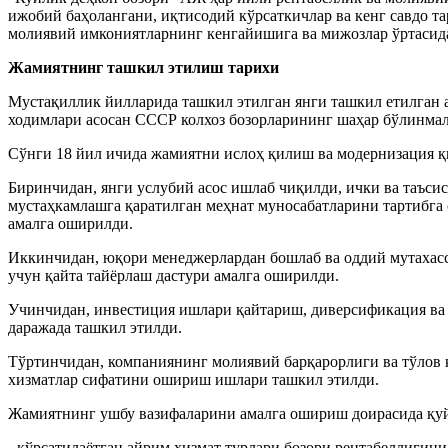
ижобий баҳолангани, иқтисодий кўрсаткичлар ва кенг савдо т
молиявий имкониятларнинг кенгайишига ва мижозлар ўртасид
Жамиятнинг ташкил этилиш тарихи
Мустақиллик йилларида ташкил этилган янги ташкил етилган 
ходимлари асосан СССР колхоз бозорларининг шаҳар бўлинмал
Сўнги 18 йил ичида жамиятни ислоҳ қилиш ва модернизация қ
Биринчидан, янги услубий асос ишлаб чиқилди, ички ва таъс
мустаҳкамлашга қаратилган меҳнат муносабатларини тартибга
амалга оширилди.
Иккинчидан, юқори менеджерлардан бошлаб ва оддий мутахас
учун қайта тайёрлаш дастури амалга оширилди.
Учинчидан, инвестиция ишлари қайтариш, диверсификация ва 
даражада ташкил этилди.
Тўртинчидан, компаниянинг молиявий барқарорлиги ва тўлов 
хизматлар сифатини ошириш ишлари ташкил этилди.
Жамиятнинг ушбу вазифаларини амалга ошириш доирасида қуй
- кўрсатилаётган айрим хизмат турлари бозори рентабеллиги