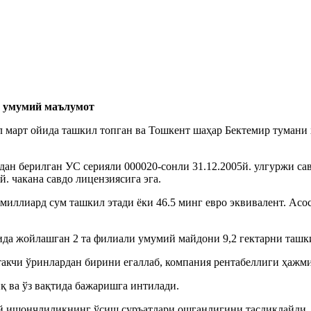
а умумий маълумот
рт ойида ташкил топган ва Тошкент шаҳар Бектемир тумани ҳ
н берилган УС серияли 000020-сонли 31.12.2005й. улгуржи са
. чакана савдо лицензиясига эга.
,4 миллиард сум ташкил этади ёки 46.5 минг евро эквивалент. 
.
да жойлашган 2 та филиали умумий майдони 9,2 гектарни ташки
такчи ўринлардан бирини егаллаб, компания рентабеллиги ҳажм
қ ва ўз вақтида бажаришга интилади.
й ишончлиликнинг ўсиш суръатлари ошганлигини тасдиқлайди. 