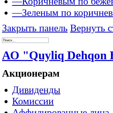
—
Коричневым по беже
—
Зеленым по коричне
Закрыть панель
Вернуть с
АО "Quyliq Dehqon 
Акционерам
Дивиденды
Комиссии
Аффилированные лица