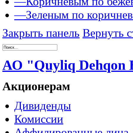
—
Коричневым по беже
—
Зеленым по коричне
Закрыть панель
Вернуть с
АО "Quyliq Dehqon 
Акционерам
Дивиденды
Комиссии
Аффилированные лица