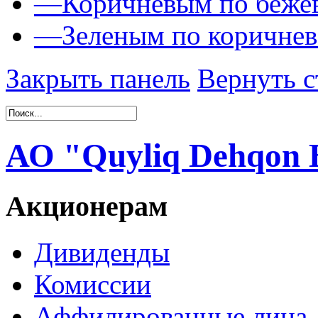
—
Коричневым по беже
—
Зеленым по коричне
Закрыть панель
Вернуть с
АО "Quyliq Dehqon 
Акционерам
Дивиденды
Комиссии
Аффилированные лица